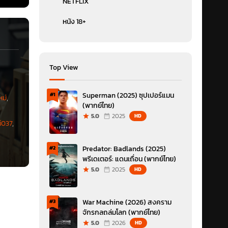
NETFLIX
หนัง 18+
Top View
Superman (2025) ซุปเปอร์แมน
#1
หม่
,
(พากย์ไทย)
5.0
2025
HD
์037
,
Predator: Badlands (2025)
#2
พรีเดเตอร์: แดนเถื่อน (พากย์ไทย)
5.0
2025
HD
War Machine (2026) สงคราม
#3
จักรกลถล่มโลก (พากย์ไทย)
5.0
2026
HD