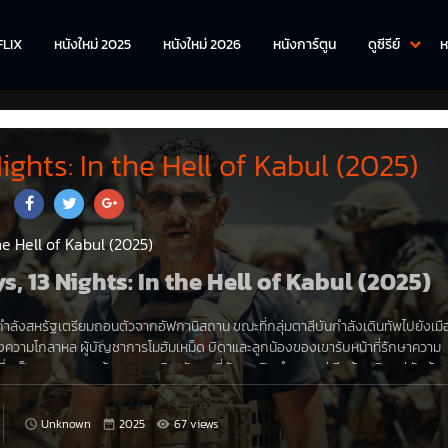
FLIX
หนังใหม่ 2025
หนังใหม่ 2026
หนังการ์ตูน
ดูซีรีย์
ห
Nights: In the Hell of Kabul (2025)
the Hell of Kabul (2025)
Days, 13 Nights: In the Hell of Kabul (2025)
กำลังสหรัฐเตรียมถอนตัวจากอัฟกานิสถาน ขณะที่กลุ่มตาลีบันกำลังเดินทัพไปยังเมื
งความโกลาหล ผู้บัญชาการโมฮัมเหม็ด บิดาและลูกน้องของเขารับหน้าที่รักษาความ
ึ่งเป็นสถานทูตสุดท้ายจากชาติตะวันตกที่ยังคงเปิดทำการอยู่ ทีมต้องติดอยู่กับผู้ค
ีวิตตามสบาย พวกเขาต้องเดินทางไปถึงสนามบินให้ได้ไม่ว่าจะต้องแลกด้วยอะไรก็ตา
ประกันว่าจะประสบความสำเร็จในการหลบหนีจากนรกของคาบูลและช่วยเหลือมนุษยชาติท
Unknown
2025
67 views