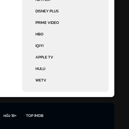
DISNEY PLUS
PRIME VIDEO
HBO
IQIYI
APPLE TV
HULU
WETV
หนัง 18+
TOP IMDB