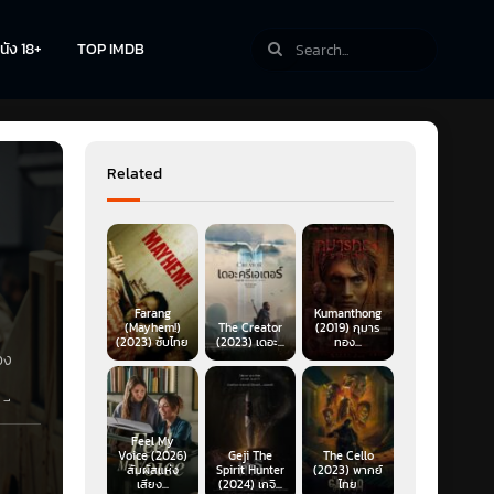
นัง 18+
TOP IMDB
Related
Farang
Kumanthong
(Mayhem!)
The Creator
(2019) กุมาร
(2023) ซับไทย
(2023) เดอะ...
ทอง...
อง
นอีก
ม
Feel My
ี่เหลือ
Voice (2026)
Geji The
The Cello
สัมผัสแห่ง
Spirit Hunter
(2023) พากย์
เสียง...
(2024) เกจิ...
ไทย