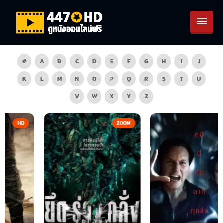
#
A
B
C
D
E
F
G
H
I
J
K
L
M
N
O
P
Q
R
S
T
U
V
W
X
Y
Z
ZOOM
HD