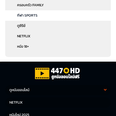
ครอบครัว FAMILY
กีฬา SPORTS
ดูซีรีย์
NETFLIX
หนัง 18+
ดูหนังออนไลน์
หนังฝรั่ง
หนังจีน
NETFLIX
หนังไทย
หนังเกาหลี
หนังใหม่ 2025
หนังญี่ปุ่น