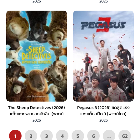
ไทย)
2026
2026
The Sheep Detectives (2026)
Pegasus 3 (2026) ซัดสุดแรง
แก๊งแกะรอยยอดนักสืบ (พากย์
แซงเต็มสปีด 3 (พากย์ไทย)
ไทย)
2026
2026
1
2
3
4
5
6
…
62