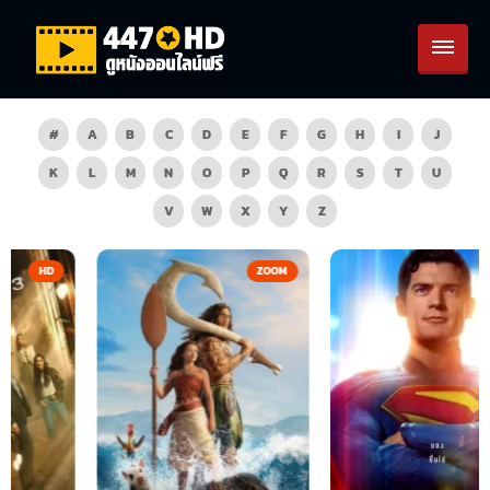
#
A
B
C
D
E
F
G
H
I
J
K
L
M
N
O
P
Q
R
S
T
U
V
W
X
Y
Z
ZOOM
HD