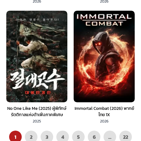
(2026) SoundTrack 1X
2026
2026
No One Like Me (2025) ผู้พิทักษ์
Immortal Combat (2026) พากย์
รัตติกาลแห่งต้าเฟิ่งภาคพิเศษ
ไทย 1X
(พากย์ไทย)
2025
2026
1
2
3
4
5
6
…
22