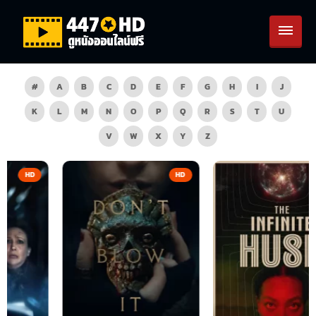
#
A
B
C
D
E
F
G
H
I
J
K
L
M
N
O
P
Q
R
S
T
U
V
W
X
Y
Z
HD
HD