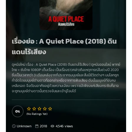
เรื่องย่อ : A Quiet Place (2018) ดิน
แดนไร้เสียง
ดูหนังใหม่ เรื่อง
:
A Quiet Place (2018) ดินแดนไร้เสียง
|
ดูหนังออนไลน์
พากย์
ไทย
+
ซับไทย
1080P เต็มเรื่อง เป็นเรื่องราวกล่าวถึงเหตุการณ์ในช่วงปี 2020
ซึ่งเป็นเวลากว่า 3 เดือนหลังจากที่ประชากรมนุษย์และสิ่งมีชีวิตต่างๆ บนโลกถูก
กำจัดโดยมนุษย์ต่างดาวที่ออกล่าเหยื่อจากการฟังเสียง ดังนั้นมนุษย์ที่ยังคง
เหลือรอด จึงต้องอาศัยอยู่ด้วยความเงียบ เพราะแม้เพียงแค่เสียงกระซิบก็อาจ
จะถูกมนุษย์ต่างดาวนั้นตรวจจับและเข้าจู่โจมได้
0
(No Ratings Yet)
Unknown
2018
4,546 views