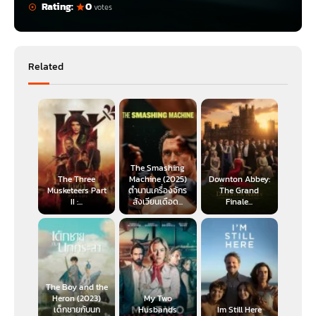
Rating:
0
votes
Related
The Smashing
The Three
Machine (2025)
Downton Abbey:
Musketeers Part
ตำนานเครื่องจักร
The Grand
II :...
สังเวียนเดือด...
Finale...
The Boy and the
Heron (2023)
My Two
เด็กชายกับนก
Husbands
Im Still Here