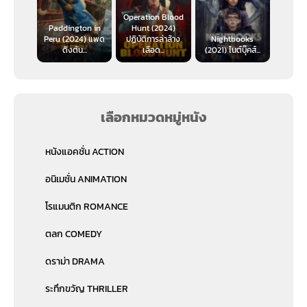
Operation Blood
Paddington in
Hunt (2024)
Peru (2024) แพด
ปฏิบัติการล่าล้าง
Nightbooks
ดิงตัน...
เลือด...
(2021) ไนต์บุ๊คส์...
เลือกหมวดหมู่หนัง
หนังแอคชั่น ACTION
อนิเมชั่น ANIMATION
โรแมนติก ROMANCE
ตลก COMEDY
ดราม่า DRAMA
ระทึกขวัญ THRILLER