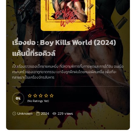
เรื่องย่อ :
Boy Kills World (2024)
แค้นนี้ที่รอคิวล์
เป็นเรื่องราวของเด็กชายคนหนึ่ง ที่มีความพิการทั้งการพูดและการได้ยิน จนเมื่อ
ครอบครัวของเขาถูกฆาตกรรม เขาจึงถูกฝึกฝนโดยหมอผีคนหนึ่ง เพื่อที่จะ
กลายมาเป็นเครื่องจักรสังหาร
0
(No Ratings Yet)
Unknown
2024
229 views