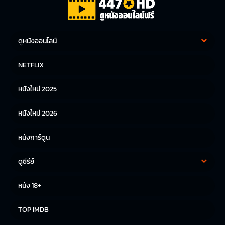
ดูหนังออนไลน์
หนังฝรั่ง
หนังจีน
NETFLIX
หนังไทย
หนังเกาหลี
หนังใหม่ 2025
หนังญี่ปุ่น
หนังใหม่ 2026
หนังการ์ตูน
ดูซีรีย์
ซีรีย์เกาหลี
ซีรีย์จีน
หนัง 18+
ซีรีย์ฝรั่ง
TOP IMDB