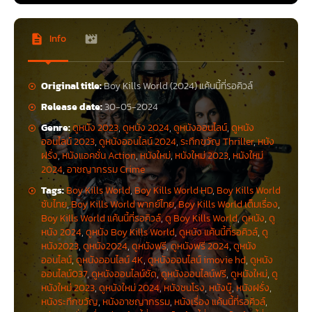
Info
Original title:
Boy Kills World (2024) แค้นนี้ที่รอคิวล์
Release date:
30-05-2024
Genre:
ดูหนัง 2023
,
ดูหนัง 2024
,
ดูหนังออนไลน์
,
ดูหนัง
ออนไลน์ 2023
,
ดูหนังออนไลน์ 2024
,
ระทึกขวัญ Thriller
,
หนัง
ฝรั่ง
,
หนังแอคชั่น Action
,
หนังใหม่
,
หนังใหม่ 2023
,
หนังใหม่
2024
,
อาชญากรรม Crime
Tags:
Boy Kills World
,
Boy Kills World HD
,
Boy Kills World
ซับไทย
,
Boy Kills World พากย์ไทย
,
Boy Kills World เต็มเรื่อง
,
Boy Kills World แค้นนี้ที่รอคิวล์
,
ดู Boy Kills World
,
ดูหนัง
,
ดู
หนัง 2024
,
ดูหนัง Boy Kills World
,
ดูหนัง แค้นนี้ที่รอคิวล์
,
ดู
หนัง2023
,
ดูหนัง2024
,
ดูหนังฟรี
,
ดูหนังฟรี 2024
,
ดูหนัง
ออนไลน์
,
ดูหนังออนไลน์ 4K
,
ดูหนังออนไลน์ imovie hd
,
ดูหนัง
ออนไลน์037
,
ดูหนังออนไลน์ชัด
,
ดูหนังออนไลน์ฟรี
,
ดูหนังใหม่
,
ดู
หนังใหม่ 2023
,
ดูหนังใหม่ 2024
,
หนังชนโรง
,
หนังบู๊
,
หนังฝรั่ง
,
หนังระทึกขวัญ
,
หนังอาชญากรรม
,
หนังเรื่อง แค้นนี้ที่รอคิวล์
,