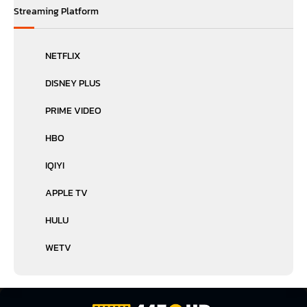
Streaming Platform
NETFLIX
DISNEY PLUS
PRIME VIDEO
HBO
IQIYI
APPLE TV
HULU
WETV