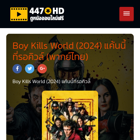
Boy Kills World (2024) แค้นนี้
ที่รอคิวล์ (พากย์ไทย)
Boy Kills World (2024) แค้นนี้ที่รอคิวล์