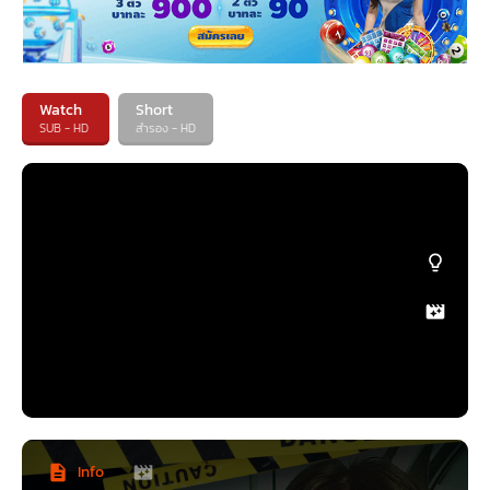
Watch
Short
SUB - HD
สำรอง - HD
Info