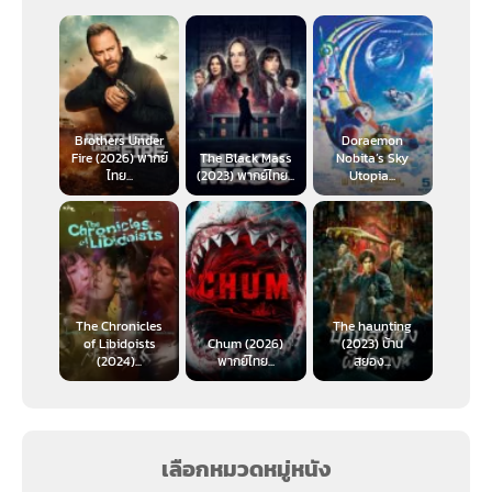
Brothers Under
Doraemon
Fire (2026) พากย์
The Black Mass
Nobita’s Sky
ไทย...
(2023) พากย์ไทย...
Utopia...
The Chronicles
The haunting
of Libidoists
Chum (2026)
(2023) บ้าน
(2024)...
พากย์ไทย...
สยอง...
เลือกหมวดหมู่หนัง