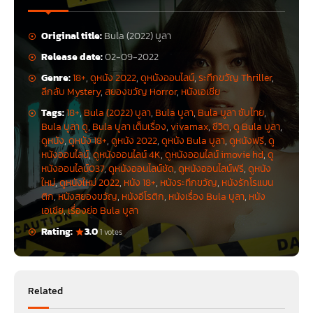
Original title:
Bula (2022) บูลา
Release date:
02-09-2022
Genre:
18+
,
ดูหนัง 2022
,
ดูหนังออนไลน์
,
ระทึกขวัญ Thriller
,
ลึกลับ Mystery
,
สยองขวัญ Horror
,
หนังเอเชีย
Tags:
18+
,
Bula (2022) บูลา
,
Bula บูลา
,
Bula บูลา ซับไทย
,
Bula บูลา ดู
,
Bula บูลา เต็มเรื่อง
,
vivamax
,
ชีวิต
,
ดู Bula บูลา
,
ดูหนัง
,
ดูหนัง 18+
,
ดูหนัง 2022
,
ดูหนัง Bula บูลา
,
ดูหนังฟรี
,
ดู
หนังออนไลน์
,
ดูหนังออนไลน์ 4K
,
ดูหนังออนไลน์ imovie hd
,
ดู
หนังออนไลน์037
,
ดูหนังออนไลน์ชัด
,
ดูหนังออนไลน์ฟรี
,
ดูหนัง
ใหม่
,
ดูหนังใหม่ 2022
,
หนัง 18+
,
หนังระทึกขวัญ
,
หนังรักโรแมน
ติก
,
หนังสยองขวัญ
,
หนังอีโรติก
,
หนังเรื่อง Bula บูลา
,
หนัง
เอเชีย
,
เรื่องย่อ Bula บูลา
Rating:
3.0
1 votes
Related