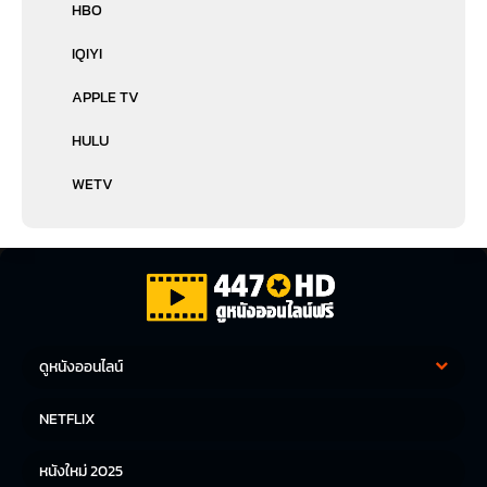
HBO
IQIYI
APPLE TV
HULU
WETV
ดูหนังออนไลน์
หนังฝรั่ง
หนังจีน
NETFLIX
หนังไทย
หนังเกาหลี
หนังใหม่ 2025
หนังญี่ปุ่น