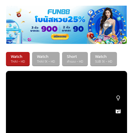
Watch
Watch
Short
Watch
THAI - HD
THAI 1X - HD
สำรอง - HD
SUB 1X - HD