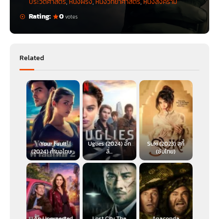
ประวัติศาสตร์
,
หนังฝรั่ง
,
หนังวิทยาศาสตร์
,
หนังสงคราม
Rating:
0
votes
Related
Your Fault
Uglies (2024) อั๊ก
Suki (2023) สุกี้
(2024) คำขอโทษ...
ลี่...
(ซับไทย)
An Unexpected
Lost City The
Anaconda