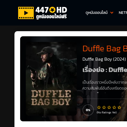
ดูหนังออนไลน์
NET
Duffle Bag 
Duffle Bag Boy (2024)
เรื่องย่อ : Duf
เป็นเรื่องราวหนึ่งปีหลังจา
ความสัมพันธ์อันตึงเครียดขอ
สงครามเต็มรูปแบบ
0
(No Ratings Yet)