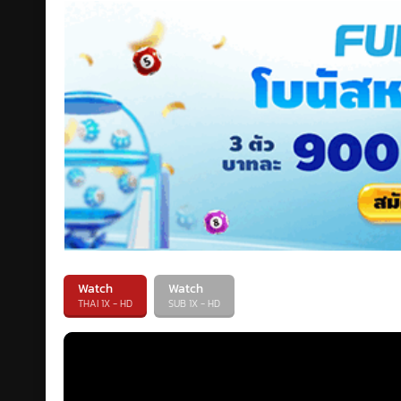
Watch
Watch
THAI 1X - HD
SUB 1X - HD