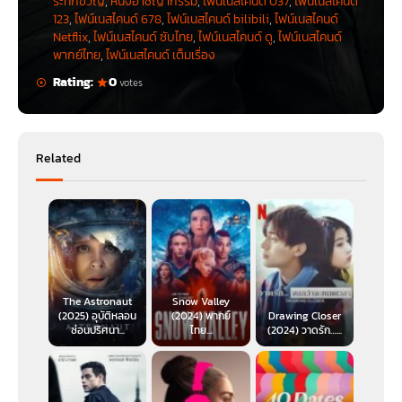
ระทึกขวัญ
,
หนังอาชญากรรม
,
ไฟน์เนสไคนด์ 037
,
ไฟน์เนสไคนด์
123
,
ไฟน์เนสไคนด์ 678
,
ไฟน์เนสไคนด์ bilibili
,
ไฟน์เนสไคนด์
Netflix
,
ไฟน์เนสไคนด์ ซับไทย
,
ไฟน์เนสไคนด์ ดู
,
ไฟน์เนสไคนด์
พากย์ไทย
,
ไฟน์เนสไคนด์ เต็มเรื่อง
Rating:
0
votes
Related
The Astronaut
Snow Valley
(2025) อุบัติหลอน
(2024) พากย์
Drawing Closer
ซ่อนปริศนา...
ไทย...
(2024) วาดรัก…...