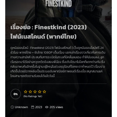
เรื่องย่อ : Finestkind (2023)
ไฟน์เนสไคนด์ (พากย์ไทย)
ดูหนังออนไลน์ :
Finestkind (2023) ไฟน์เนสไคนด์
|
เว็บดูหนังออนไลน์ฟรี 24
ชั่วโมง
พากย์ไทย + ซับไทย 1080P เต็มเรื่อง บอกเล่าเรื่องราวเกี่ยวกับการเดิน
ทางความสามัคคี ประสบกับการระเบิดในทะเลที่มีคลื่นลมแรง ทำให้มันจมลง; ลูก
เรือรอดมาได้อย่างหวุดหวิดขิงสองพี่น้อง ซึ่งเติบโตมาในโลกที่แตกต่างกัน ซึ่ง
กลับมาพบกันอีกครั้งในฐานะผู้ใหญ่ในช่วงฤดูร้อนที่โชคชะตากำหนดไว้ เรื่องราว
เกิดขึ้นโดยมีฉากหลังเป็นประมงเชิงพาณิชย์ภาพยนต์เรื่องนี้จะสนุกสนานแค่
ไหนสามารถติดตามรับชมได้แล้ววันนี้
0
(No Ratings Yet)
Unknown
2023
205 views