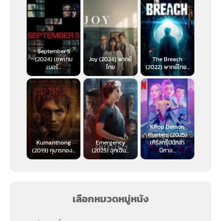
September 5
(2024) เซพเทม
Joy (2024) พากย์
The Breach
เบอร์...
ไทย
(2022) พากย์ไทย...
KPop Demon
Hunters (2025)
Kumanthong
Emergency
เกิร์ลกรุ๊ปนักล่า
(2019) กุมารทอง...
(2025) ฉุกเฉิน...
ปีศาจ...
เลือกหมวดหมู่หนัง