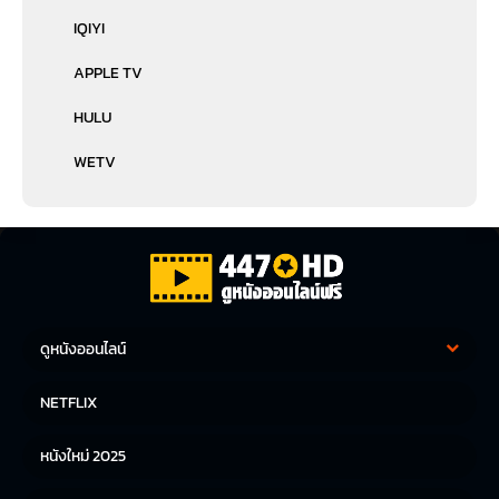
IQIYI
APPLE TV
HULU
WETV
ดูหนังออนไลน์
หนังฝรั่ง
หนังจีน
NETFLIX
หนังไทย
หนังเกาหลี
หนังใหม่ 2025
หนังญี่ปุ่น