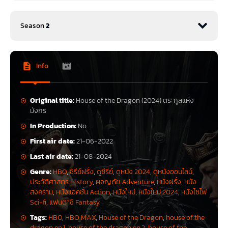
บัลลังก์เหล็ก ก่อนที่จะหน้าตาเปลี่ยนไปในสมัยของ
Game of
Thrones
Season
2
แค่อีพีแรกก็มีฉากมังกรแล้ว และไม่ใช่แค่ตัวเดียว!
House of the Dragon
มีทั้งหมด 10 อีพี ฉายสัปดาห์ละ 1 อีพี ทุก
เช้าวันจันทร์ (เวลาประเทศไทย) ทาง HBO GO
Info
แนะนำตัวละครสำคัญใน House of
1
<img src="https://447hd.com/wp-content/uploads/2024/06/
the Dragon
Original title:
House of the Dragon (2024) ตระกูลแห่ง
มังกร
กษัตริย์วิเซริส ทาร์แกเรียน (King Viserys Targaryen)
ได้รับเลือกจากขุน
In Production:
No
นางแห่งเวสเทอรอสให้สืบทอดตำแหน่งต่อจาก เจเฮริส ทาร์แกเรียน วิเซริสเป็น
First air date:
21-06-2022
คนจิตใจดี โอบอ้อมอารี และเหมาะสมกับตำแหน่ง เขาปรารถนาเพียงแค่จะ
สืบทอดตำแหน่งของปู่ แต่คนดีไม่จำเป็นต้องเป็นกษัตริย์ที่ยิ่งใหญ่เสมอไป
Last air date:
21-08-2024
เจ้าชายเดมอน ทาร์แกเรียน (Prince Daemon Targaryen)
น้องชายของ
Genre:
HBO
,
ซีรีย์ฝรั่ง
,
ดูซีรีย์
,
ดูหนัง 2024
,
ดูหนังออนไลน์
,
กษัตริย์วิเซริส รัชทายาทผู้สืบทอดบัลลังก์ นักรบฝีมือฉกาจที่ไม่มีใครเทียบ ผู้ขี่
ประวัติศาสตร์ History
,
ผจญภัย Adventure
,
หนังฝรั่ง
,
หนัง
มังกรซึ่งมีสายเลือดมังกรอย่างแท้จริง แต่ว่ากันว่า เมื่อใดก็ตามที่สมาชิกทาร์แก
สงคราม
,
หนังแอคชั่น Action
,
หนังใหม่
,
หนังใหม่ 2024
,
หนังไซไฟ
เรียนคนใหม่ถือกำเนิด การเปลี่ยนแปลงของโชคชะตาย่อมตามมา
Sci-fi
,
แฟนตาซี Fantasy
เจ้าหญิงเรเนียรา ทาร์แกเรียน (Princess Rhaenyra Targaryen)
พระธิดา
Tags:
HBO
,
HBO MAX
,
House of the Dragon
,
house of the
องค์ใหญ่ของกษัตริย์ เธอเป็นสายเลือดวาลีเรียนบริสุทธิ์และเป็นผู้ขี่มังกร หลาย
dragon ep.1
,
house of the dragon ep.2
,
house of the