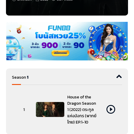
House of the Dragon
ซีรีส์ภาคแยก ย้อนไปเล่าเรื่องราวของตระกูลทาร์แก
เรียนที่ปกครองเวสเทอรอสมา 300 ปี ซึ่งเราน่าจะคุ้นเคยกับตระกูลนี้ดี เพราะ
เป็นตระกูลของแม่มังกร แดเนริส ทาร์แกเรียน ตัวละครหลักจาก
Game of
Thrones
ที่ไม่กลัวไฟ ขี่มังกรได้ สวยสง่า ผมสีเงิน และยังเต็มไปด้วยพลัง
อำนาจที่ถ่ายทอดมาจากรุ่นสู่รุ่น และก่อนจะไป
ดูซีรีส์
House of the Dragon
กัน
ยาวๆ เราได้เตรียมความพร้อมให้แฟนซีรีส์เป็นที่เรียบร้อย กับข้อมูลที่จะทำให้ย้อน
อดีตไปลุ้นกับการชิงบัลลังก์ตระกูลทาร์แกเรียนสนุกมากยิ่งขึ้น
ทาร์มไลน์ ซีรี่ย์ และ เหตุการณ์ที่เกิดขึ้น
ตระกูลทาร์แกเรียนที่ปกครองเวสเทอรอส 300 ปี ด้วยความเข้มแข็ง
ของสายตระกูลที่ไม่ว่าใครก็ไม่อาจทำลายลงได้ ยกเว้นคนในตระกูล
ของตัวเอง
สัญลักษณ์ตระกูลทาร์แกเรียน มังกรพ่นไฟสามหัว
Season
1
เล่าถึงช่วงเวลา 172 ปีก่อน แดเนริส ทาร์แกเรียน หรือแม่มังกรแห่ง
Game of Thrones ถือกำเนิด
วาลีเรียน คือชนเผ่าโบราณ บรรพบุรุษของทาร์แกเรียน ที่
เอกลักษณ์เด่นคือผมสีเงิน
House of the
เลือดมังกร ก็คือเลือดของวาลีเรียนที่สืบทอดในตระกูลทาร์แกเรียน
Dragon Season
กษัตริย์วิเซริส พ่อของ เรเนียรา ทาร์แกเรียน
1
1 (2022) ตระกูล
เจ้าชายเดมอน ทาร์แกเรียน น้องชายสายโหดจัด ที่ต้องการครอบ
แห่งมังกร (พากย์
ครองบัลลังก์ต่อจากพี่ชาย
ไทย) EP.1-10
ออตโต ไฮทาวเวอร์ หัตถ์ราชา และลูกสาว แอลิเซนต์ ไฮทาวเวอร์
เจ้าหญิงเรนิส ทาร์แกเรียน ราชินีที่ไม่เคยเป็น และสามี ลอร์ด คอร์ลิส
เวแลเรียน