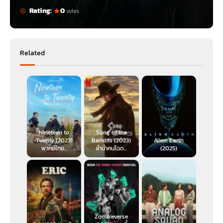
ของคนรับใช้ของลอร์ดแห่งแบล็กเฮเวน เขาไม่มีที่ดินหรือยศถาบรรดาศักดิ์ใน
Rating:
0
votes
ครอบครอง ทั้งหมดที่เขามีคือเกียรติยศและทักษะล้ำเลิศในการใช้ดาบ
มิซาเรีย (Mysaria)
ผู้เดินทางมาเวสเทอรอสด้วยตัวเปล่า และถูกขายนับครั้งไม่
ถ้วนเกินกว่าที่เธอจำได้ แม้จะอ่อนแรงแต่เธอก็ลุกขึ้นใหม่ และก้าวมาเป็นพันธมิตร
Related
ที่ได้รับความไว้ใจที่สุดของ เจ้าชายเดมอน ทาร์แกเรียน ทายาทแห่งบัลลังก์
Nineteen to
Song of the
Twenty (2023)
Bandits (2023)
Alien: Earth
พากย์ไทย...
ลำนำคนโฉด...
(2025)
Zombieverse