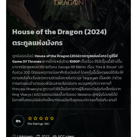
House of the Dragon (2024)
ตระกูลแห่งมังกร
ดูหนังออนไลน์
:
House of the Dragon (2024) ตระกูลแห่งมังกร
|
ดูชีรี่ย์
Game Of Thrones
พากย์ไทย
+
ซับไทย
1080P
เต็มเรื่อง ซีรีส์เรื่องนี้สร้างขึ้น
มาจากนิยายแฟนตาซีขายดีของ
George RR Martin
เรื่อง “Fire & Blood” เล่า
ถึงช่วง 200 ปีก่อนเหตุการณ์มหาศึกชิงบัลลังก์ โดยครั้งนี้เนื้อหาของซีรีส์จะให้
ความสนใจกับเรื่องราวความขัดแย้งภายในตระกูล Targaryen เป็นหลัก ว่าด้วย
การแก่งแย่งอำนาจของพี่น้องสายเลือดมังกร ชนวนเหตุเกิดจากการที่
Princess Rhaenyra ถูกวางตัวให้เป็นรัชทายาทผู้สืบทอดบัลลังก์เหล็กต่อจาก
King Viserys I แต่ตามธรรมเนียมดั้งเดิมของ Westeros ผู้หญิงไม่เคยได้มี
โอกาสขึ้นครองบัลลังก์เหล็กมาก่อนแม้แต่ในยุคของบิดาเธอก็เช่นกัน แทนที่
Princess Rhaenys หลานสาวคนโตของพระราชาองค์ก่อนที่อายุมากกว่า
Viserys จะได้ขึ้นครองราชย์ แต่เนื่องจากเธอเป็นผู้หญิงจึงทำให้สิทธิ์ในการขึ้น
ครองบัลลังก์เหล็กตกเป็นของ Viserys แทน ด้วยเหตุนี้เองจึงทำให้ผู้ชายที่มีสิทธิ์
0
ในบัลลังก์พอๆ กับ Rhaenyra เกิดความไม่พอใจที่จะต้องมาทนเห็นผู้หญิงก้าว
(No Ratings Yet)
ขึ้นมาปกครองอาณาจักร จนกลายเป็นสงครามกลางเมืองครั้งใหญ่ที่จะนำพา
อาณาจักรในยุครุ่งเรืองที่สุดลงมาอยู่ในจุดที่ไม่มีใครคาดคิด
Unknown
2022
607 views