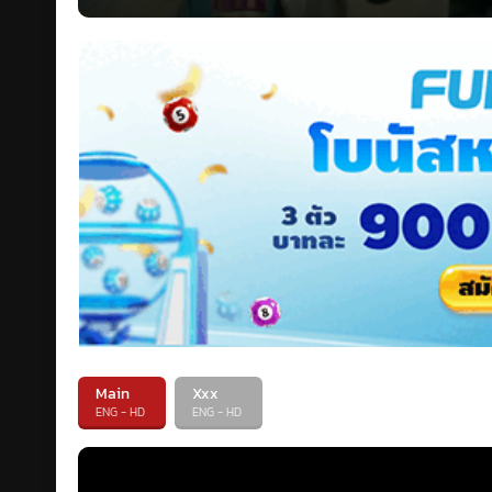
Main
Xxx
ENG - HD
ENG - HD