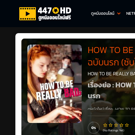
ดูหนังออนไลน์
NET
HOW TO BE 
ฉบับนรก (ซับ
HOW TO BE REALLY BA
เรื่องย่อ : H
นรก
ดูหนังใหม่ เรื่อง
:
HOW TO BE
ไทย
1080P เต็มเรื่อง ลูกสาว
ชั่วได้ เธอจะขอออกจากนรกไ
0
(No Ratings Yet)