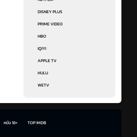
DISNEY PLUS
PRIME VIDEO
HBO
IQIYI
APPLE TV
HULU
WETV
หนัง 18+
TOP IMDB