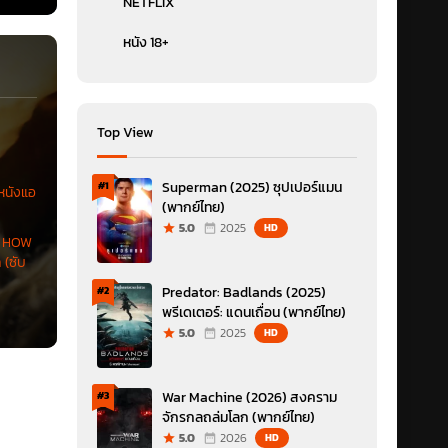
NETFLIX
หนัง 18+
Top View
Superman (2025) ซุปเปอร์แมน
#1
หนังแอ
(พากย์ไทย)
5.0
2025
HD
ง HOW
(ซับ
Predator: Badlands (2025)
#2
พรีเดเตอร์: แดนเถื่อน (พากย์ไทย)
5.0
2025
HD
War Machine (2026) สงคราม
#3
จักรกลถล่มโลก (พากย์ไทย)
5.0
2026
HD