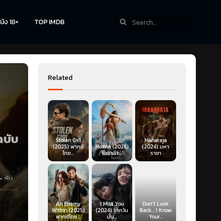
นัง 18+
TOP IMDB
Related
ฉบับ
Stolen Girl
Maharaja
(2025) พากย์
Moana (2026)
(2024) มหา
ไทย...
โมอาน่า...
ราชา
+
ซับ
ป็นคน
An Enemy
I Miss You
Don’t Look
Within (2025)
(2024) จากวัน
Back… I Know
พากย์ไทย...
นั้น...
Your...