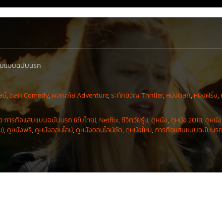
สบแบบฉบับนรก
ลน์
,
ตลก Comedy
,
ผจญภัย Adventure
,
ระทึกขวัญ Thriller
,
หนังตลก
,
หนังฝรั่ง
,
ภารกิจแสบแบบฉบับนรก (ซับไทย)
,
Netflix
,
ชีวิตวัยรุ่น
,
ดูหนัง
,
ดูหนัง 2018
,
ดูหนั
ย)
,
ดูหนังฟรี
,
ดูหนังออนไลน์
,
ดูหนังออนไลน์ชัด
,
ดูหนังใหม่
,
ภารกิจแสบแบบฉบับนรก 