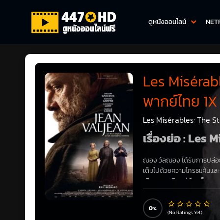
ดูหนังออนไลน์
NET
Les Misérab
พากย์ไทย 1X
Les Misérables: The St
เรื่องย่อ : Le
ฌอง วัลฌอง ได้รับการปล่อ
เต็มไปด้วยความโกรธแค้นและควา
เดินทางมาถึงหมู่บ้านเล็กๆ แ
ภัยโดยไม่รู้ตัวที่บ้านของบิชอ
กับการต้อนรับอย่างอบอุ่น ปี
0
เขายังคงหลอกหลอนเขา เขาจึง
(No Ratings Yet)