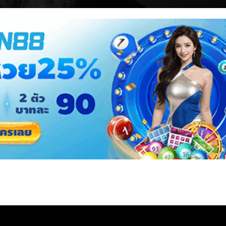
จุดเริ่มต้นของการเปลี่ยนแปลงของฌอง วัลฌอง ให้เป็นคนใหม่ที่ทวงคืนความเป็นมนุ