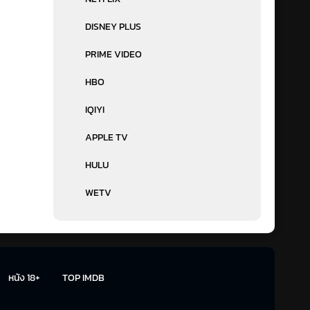
DISNEY PLUS
PRIME VIDEO
HBO
IQIYI
APPLE TV
HULU
WETV
หนัง 18+
TOP IMDB