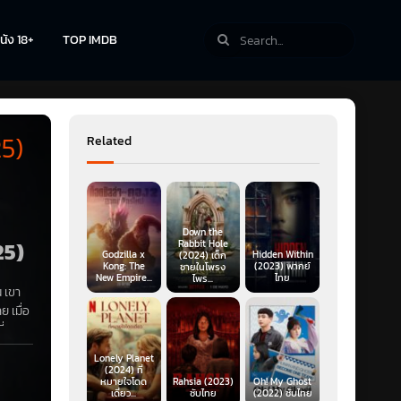
นัง 18+
TOP IMDB
5)
Related
Down the
25)
Rabbit Hole
Godzilla x
Hidden Within
(2024) เด็ก
Kong: The
(2023) พากย์
ชายในโพรง
New Empire...
ไทย
ไพร...
 เขา
 เมื่อ
ที่หลบ
หลาดใจ
Lonely Planet
นตัว
(2024) ที่
หมายใจโดด
Rahsia (2023)
Oh! My Ghost
เทียน
เดี่ยว...
ซับไทย
(2022) ซับไทย