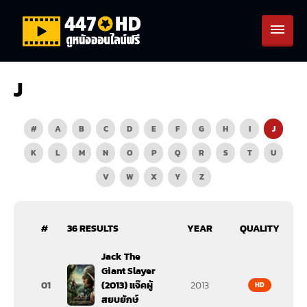
J
#
A
B
C
D
E
F
G
H
I
J
K
L
M
N
O
P
Q
R
S
T
U
V
W
X
Y
Z
#
36 RESULTS
YEAR
QUALITY
Jack The
Giant Slayer
01
(2013) แจ๊คผู้
2013
HD
สยบยักษ์