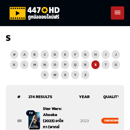
S
#
A
B
C
D
E
F
G
H
I
J
K
L
M
N
O
P
Q
R
S
T
U
V
W
X
Y
Z
#
274 RESULTS
YEAR
QUALITY
Star Wars:
TV
Ahsoka
01
(2023) อาโซ
2023
UNKNOWN
กา (พากย์