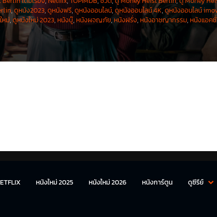
Berlin เต็มเรื่อง
,
Netflix
,
TOPIMDB
,
ชีวิต
,
ดู Money Heist Berlin
,
ดู Money Hei
rlin
,
ดูหนัง2023
,
ดูหนังฟรี
,
ดูหนังออนไลน์
,
ดูหนังออนไลน์ 4K
,
ดูหนังออนไลน์ imo
ใหม่
,
ดูหนังใหม่ 2023
,
หนังบู๊
,
หนังผจญภัย
,
หนังฝรั่ง
,
หนังอาชญากรรม
,
หนังแอคชั
ต่ซีรีส์ก็พาตัวละครใหม่อย่าง คาเมรอน (รับบทโดย แบโกเนีย วาร์กัส – Begoña Vargas
ใบ้ว่ามีอดีตที่เคยเข้าโรงพยาบาลจิตเวชมาแล้ว มีความคล้ายที่ทางของโตเกียวในซีรีส์ห
งบุคคลที่มาเป็นเด็กฝึกงานและห้ามแตะต้อง ซึ่งแม้ซีรีส์จะไม่ได้พูดเฉลยออกมาแต่ใครท
ส์หลักซีซัน 5 ที่มีการย้อนอดีตของเบอร์ลินช่วงหนึ่ง ก็น่าจะพอเดาได้ว่าคาเมรอนนั้นม
ETFLIX
หนังใหม่ 2025
หนังใหม่ 2026
หนังการ์ตูน
ดูซีรีย์
ีส์ ‘Berlin’ นั้นก็เป็นการต่อยอดในสิ่งที่ทีมงานเคยลองทำในซีรีส์ ‘Money Heist’ มาแล้วทั