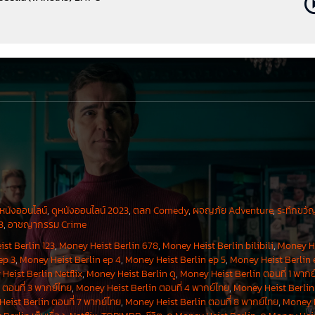
ี่จะเกิดขึ้นในเหตุการณ์ของ ‘Money Heist’ อย่างที่เบอร์ลินได้บรรยายในตอนต้นซีรีส์ ร
ณ์ในอดีต โดยพูดกับคนดูว่าทั้งหมดคือช่วงเวลาก่อนหน้าที่เขาจะรู้เรื่องโรคร้ายข
เองขึ้นพีกที่สุด แม้เพิ่งแตกสลายจากการหย่าร้างครั้งที่ 3
มสาวที่ยังขาดประสบการณ์แต่มีความกล้า ไล่เรียงไปตั้งแต่ รอย (รับบทโดย จูลิโอ เป
ฟังเบอร์ลินอย่างสุนัขที่ซื่อสัตย์ เคย์ลา (รับบทโดย มิเชล เจนเนอร์ – Michelle Jenner
่เคยมีความรัก บรูซ (รับบทโดย โจเอล ซานเชส – Joel Sánchez) โจรหัวไม้ที่ทรงเสน่ห์
เล่ห์แพรวพราว เขาก็ยังต้องการ ดาเมียน (รับบทโดย ทริสทาน อุลญอ – Tristán Ulloa) 
ูหนังออนไลน์
,
ดูหนังออนไลน์ 2023
,
ตลก Comedy
,
ผจญภัย Adventure
,
ระทึกขวั
ุขุมของทีม
3
,
อาชญากรรม Crime
st Berlin 123
,
Money Heist Berlin 678
,
Money Heist Berlin bilibili
,
Money H
ep 3
,
Money Heist Berlin ep 4
,
Money Heist Berlin ep 5
,
Money Heist Berlin 
Heist Berlin Netflix
,
Money Heist Berlin ดู
,
Money Heist Berlin ตอนที่ 1 พากย
ตอนที่ 3 พากย์ไทย
,
Money Heist Berlin ตอนที่ 4 พากย์ไทย
,
Money Heist Berlin 
eist Berlin ตอนที่ 7 พากย์ไทย
,
Money Heist Berlin ตอนที่ 8 พากย์ไทย
,
Money 