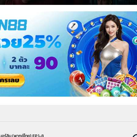
้ให้กำเนิดซีรีส์อย่าง อเล็กซ์ ปีนา (
Álex Pina
) ก็ไม่ปล่อยให้ผิดหวัง เขาดึงมือเขีย
นส โลบาโต (
Esther Martínez Lobato
) ยกระดับมาเป็นผู้อำนวยการสร้างร่วม และเฟ้
่สุดส่วนหนึ่งมาขยายความต่อ โดยใช้ตัวละครที่ทรงอิทธิพลที่สุดของซีรีส์อย่าง เบอร์ล
dro Alonso
) ที่ขนาดว่าหมดบทบาทจริงไปตั้งแต่ซีซัน 2 แต่ก็ยังมาปรากฏตัวสร้าง
ลัง เรียกได้ว่าถ้าต้องสร้างภาคแยกของใครสักคนมันก็ต้องเป็นเบอร์ลินนี่ล่ะที่จะสมน
อร์ลิน (พากย์ไทย) EP.1-8