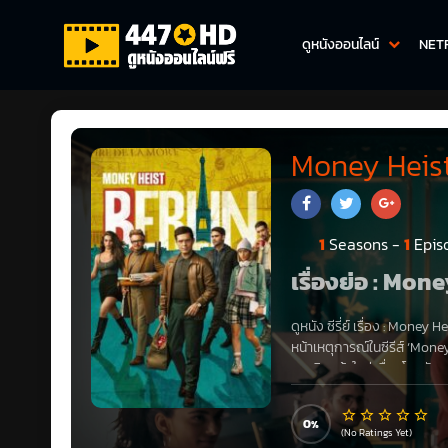
ดูหนังออนไลน์
NET
Money Heist 
1
Seasons -
1
Epis
เรื่องย่อ : Mon
ดูหนัง ซีรี่ย์ เรื่อง
:
Money Hei
หน้าเหตุการณ์ในซีรีส์ ‘Mone
สมาชิกหน้าใหม่เพื่อขโมยอัญ
ซีรีส์ ‘Money Heist’ ในซีซ
เรื่องราวมันยังดำเนินต่อไป แ
0
ตรงกันว่ายังสู้รสชาติดั้งเดิม
(No Ratings Yet)