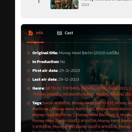
1
2023
Info
Cast
ซีรีส์เล่าเรื่องราวก่อนหน้าท
วิญญาณที่ได้มองย้อนเหตุการ
Original title:
Money Heist Berlin (2023) เบอร์ลิน
เป็นช่วงที่เขาเชื่อว่าฝีมือตน
In Production:
No
เบอร์ลินรวมทีมกับสมาชิกหนุ่
First air date:
29-12-2023
Julio Peña) ลูกไล่ที่ตามเชื่อ
แฮกเกอร์สาวสุดเนิร์ดที่ยังไม
Last air date:
29-12-2023
เบอร์ลินจะเป็นหัวหน้าทีมที่
Genre:
NETFLIX
,
TOP IMDb
,
ซีรีย์ฝรั่ง
,
ดูซีรีย์
,
ดูหนัง 2023
,
ด
ใหญ่ที่เป็นมันสมองและความส
Thriller
,
หนังฝรั่ง
,
หนังแอคชั่น Action
,
หนังใหม่
,
หนังใหม่ 202
Tags:
berlin พากย์ไทย
,
Money Heist Berlin 037
,
Money Hei
Berlin ep 1
,
Money Heist Berlin ep 2
,
Money Heist Berlin 
Money Heist Berlin ep 7
,
Money Heist Berlin ep 8
,
Money 
Money Heist Berlin ตอนที่ 2 พากย์ไทย
,
Money Heist Berlin 
5 พากย์ไทย
,
Money Heist Berlin ตอนที่ 6 พากย์ไทย
,
Money H