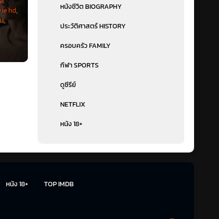
st
หนังชีวิต BIOGRAPHY
vie hd
,
่น
,
ประวัติศาสตร์ HISTORY
ครอบครัว FAMILY
กีฬา SPORTS
ดูซีรีย์
NETFLIX
หนัง 18+
) โดย
ลัก
ี่คุ้น
ีความ
หนัง 18+
TOP IMDB
้งนั้น