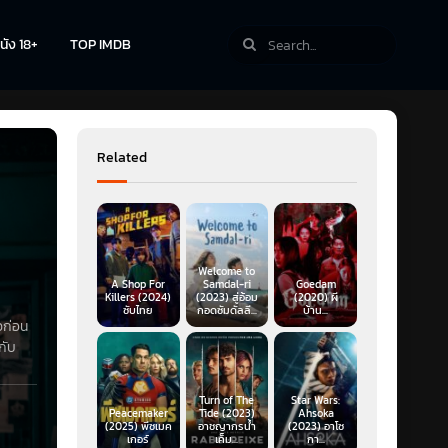
นัง 18+
TOP IMDB
Related
Welcome to
A Shop For
Samdal-ri
Goedam
Killers (2024)
(2023) สู่อ้อม
(2020) ผี
ซับไทย
กอดซัมดัลลี...
บ้าน...
าวก่อน
กับ
ดลงของ
ังให้
Turn of The
Star Wars:
ห็น
Peacemaker
Tide (2023)
Ahsoka
(2025) พีซเมค
อาชญากรน้ำ
(2023) อาโซ
เกอร์
เค็ม...
กา...