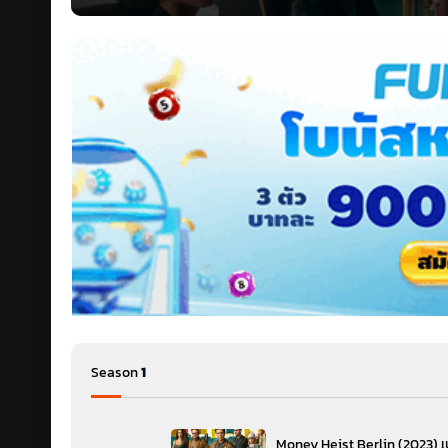
และทีมสร้างของเน็ตฟลิกซ์และผู
คู่บุญอย่าง เอสเธอร์ มาร์ติเ
ส่วนที่แฟน ๆ คงอยากเห็นมากที
แสดงโดย เปโดร อลองโซ (
Pe
กระเพื่อมได้ตลอดในทุกซีซันห
เนื้อที่สุดแล้ว
Season
1
Money Heist Berlin (2023) เบ