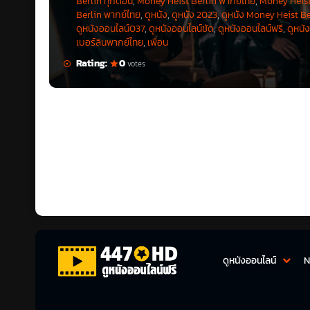
Berlin ทุกตอน
,
Money Heist Berlin พากย์ไทย
,
Money Heist 
Berlin พากย์ไทย
,
ดูหนัง
,
ดูหนัง 2023
,
ดูหนัง Money Heist Be
ดูหนังออนไลน์037
,
ดูหนังออนไลน์ชัด
,
ดูหนังออนไลน์ฟรี
,
ดูหนัง
เบอร์ลินพากย์ไทย
,
เพื่อน
Rating:
0
votes
แม้ว่าจะเป็นทีมที่ดูสมดุล แ
เป็นหญิงสาวที่มีเสน่ห์แต่ถูก
ทว่าถูกแนะนำจากเบอร์ลินในเชิ
เคยกับท่าทีของเบอร์ลินในซีรี
ดูหนังออนไลน์
N
สัมพันธ์ใดกับเบอร์ลินแน่
ซึ่งก็เท่ากับว่าที่จริงแล้วซีร