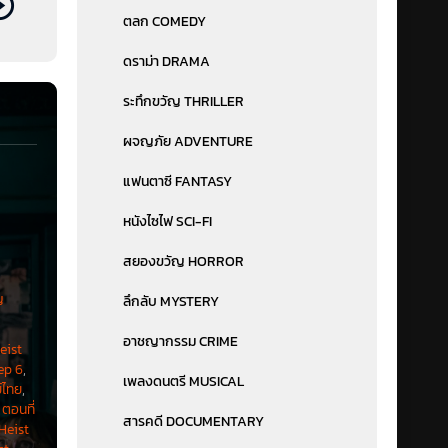
ตลก COMEDY
ดราม่า DRAMA
ระทึกขวัญ THRILLER
าวกับ
ผจญภัย ADVENTURE
องตนเอง
แฟนตาซี FANTASY
นา –
หนังไซไฟ SCI-FI
)
สยองขวัญ HORROR
 และแม้
รุ่น
ญ
ลึกลับ MYSTERY
อาชญากรรม CRIME
eist
ep 6
,
เพลงดนตรี MUSICAL
์ไทย
,
ตอนที่
สารคดี DOCUMENTARY
Heist