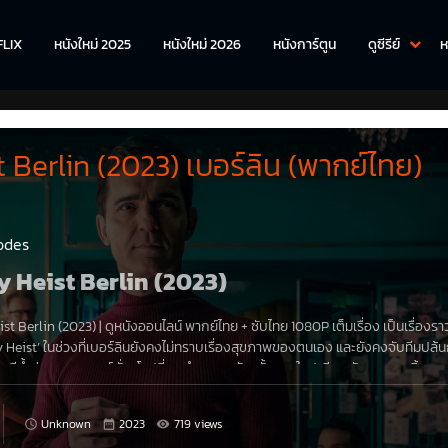
FLIX
หนังใหม่ 2025
หนังใหม่ 2026
หนังการ์ตูน
ดูซีรีย์
ห
Berlin (2023) เบอร์ลิน (พากย์ไทย)
odes
ey Heist Berlin (2023)
st Berlin (2023)
|
ดูหนังออนไลน์
พากย์ไทย
+
ซับไทย
1080P
เต็มเรื่อง เป็นเรื่องร
y Heist’ ในช่วงที่เบอร์ลินยังคงไม่ทราบเรื่องสุขภาพของตนเอง และยังคงจับทีมปล้น
มณีล้ำค่าของราชวงศ์ทั่วยุโรปที่ถูกนำมารวมกันครั้งแรกในปารีส หลังจากการสิ้นสุ
ันที่ 5 โดยบอกลาตัวละครระดับตำนานไปพร้อมกัน แฟนของซีรีส์ปล้นอัจฉริยะก็คงแอบหว
ม้จะมีเวอร์ชันรีเมกของเกาหลีมาลองให้ได้กลิ่นกิมจิแซม แต่สำหรับคอซีรีส์พันธุ์แท้คงเ
Unknown
2023
719 views
ที่แม้จะติดเลี่ยนดราม่าไปสักหน่อยไม่ได้แม้แต่น้อยก็ตาม