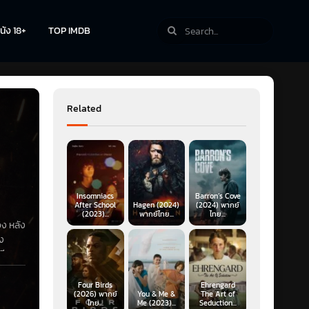
นัง 18+
TOP IMDB
Related
Insomniacs
Barron’s Cove
After School
Hagen (2024)
(2024) พากย์
(2023)...
พากย์ไทย...
ไทย...
่อง หลัง
ัง
มีอาวุธ
Four Birds
Ehrengard
(2026) พากย์
You & Me &
The Art of
ไทย...
Me (2023)...
Seduction...