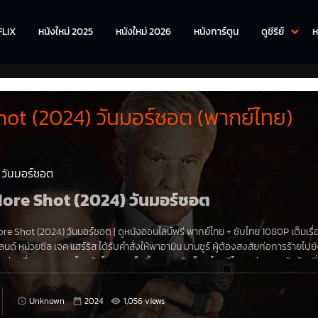
FLIX
หนังใหม่ 2025
หนังใหม่ 2026
หนังการ์ตูน
ดูซีรีย์
ห
ot (2024) วันมอร์ชอต (พากย์ไทย)
 วันมอร์ชอต
e More Shot (2024) วันมอร์ชอต
re Shot (2024) วันมอร์ชอต
|
ดูหนังออนไลน์ฟรี
พากย์ไทย
+
ซับไทย
1080P
เต็มเรื
นด์ หน่วยซีล เจค แฮร์ริส ได้รับคำสั่งให้พาอามิน มานซูร์ ผู้ต้องสงสัยก่อการร้ายไปย
คำ ก่อนที่กระบวนการโอนนักโทษจะเสร็จสิ้น สนามบินก็ถูกโจมตีโดยกลุ่มทหารรับจ้างที่
่างดี
Unknown
2024
1,056 views