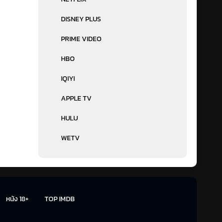
DISNEY PLUS
PRIME VIDEO
HBO
IQIYI
APPLE TV
HULU
WETV
หนัง 18+
TOP IMDB