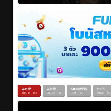
Watch
Watch
Streamhls
Main
THAI 1X - HD
SUB 1X - HD
SUB - HD
สำรอง - HD