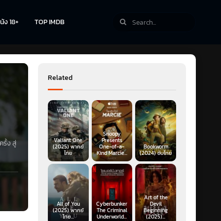
นัง 18+
TOP IMDB
Related
Snoopy
Valiant One
Presents
ั้ง สู่
(2025) พากย์
One-of-a-
Bookworm
ไทย
Kind Marcie...
(2024) ซับไทย
Art of the
All of You
Cyberbunker
Devil
(2025) พากย์
The Criminal
Beginning
ไทย...
Underworld...
(2025)...