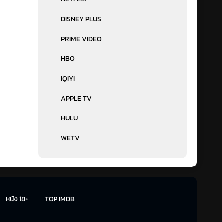
DISNEY PLUS
PRIME VIDEO
HBO
IQIYI
APPLE TV
HULU
WETV
หนัง 18+
TOP IMDB