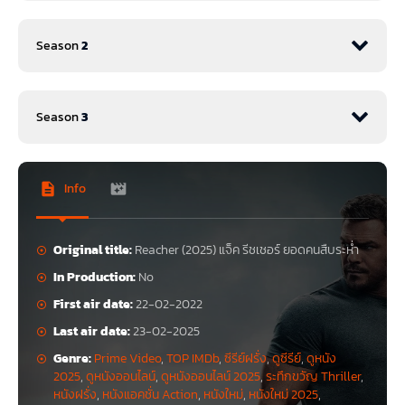
Season
2
Season
3
1
<img src="https://www.447hd.com/wp-content/uploads/20
Info
1
<img src="https://www.447hd.com/wp-content/uploads/20
Original title:
Reacher (2025) แจ็ค รีชเชอร์ ยอดคนสืบระห่ำ
In Production:
No
First air date:
22-02-2022
Last air date:
23-02-2025
Genre:
Prime Video
,
TOP IMDb
,
ซีรีย์ฝรั่ง
,
ดูซีรีย์
,
ดูหนัง
2025
,
ดูหนังออนไลน์
,
ดูหนังออนไลน์ 2025
,
ระทึกขวัญ Thriller
,
หนังฝรั่ง
,
หนังแอคชั่น Action
,
หนังใหม่
,
หนังใหม่ 2025
,