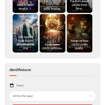
The Evil Lawyer
What if (2021)
(2026) ทนาย
สมมุติว่า…?...
ดูซีรี่ย์ Analog...
ปีศาจ...
The Trauma
Code (2025)
Gangs of Oslo
ชั่วโมงโกงความ
Squid Game
(2023) มาเฟีย
ตาย
(2025) สควิดเกม...
ออสโล...
เลือกปีที่หนังฉาย
Years