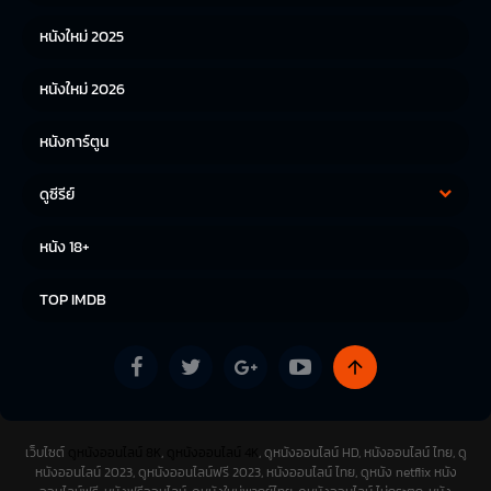
หนังไทย
หนังเกาหลี
หนังใหม่ 2025
หนังญี่ปุ่น
หนังใหม่ 2026
หนังการ์ตูน
ดูซีรีย์
ซีรีย์เกาหลี
ซีรีย์จีน
หนัง 18+
ซีรีย์ฝรั่ง
TOP IMDB
เว็บไซต์
ดูหนังออนไลน์ 8K
,
ดูหนังออนไลน์ 4K
, ดูหนังออนไลน์ HD, หนังออนไลน์ ไทย, ดู
หนังออนไลน์ 2023, ดูหนังออนไลน์ฟรี 2023, หนังออนไลน์ ไทย, ดูหนัง netflix หนัง