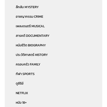
ลึกลับ MYSTERY
อาชญากรรม CRIME
เพลงดนตรี MUSICAL
สารคดี DOCUMENTARY
หนังชีวิต BIOGRAPHY
ประวัติศาสตร์ HISTORY
ครอบครัว FAMILY
กีฬา SPORTS
ดูซีรีย์
NETFLIX
หนัง 18+