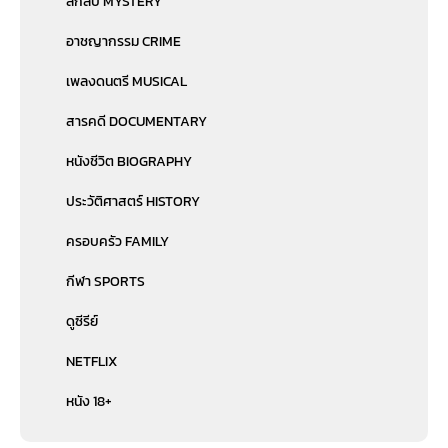
ลึกลับ MYSTERY
อาชญากรรม CRIME
เพลงดนตรี MUSICAL
สารคดี DOCUMENTARY
หนังชีวิต BIOGRAPHY
ประวัติศาสตร์ HISTORY
ครอบครัว FAMILY
กีฬา SPORTS
ดูซีรีย์
NETFLIX
หนัง 18+