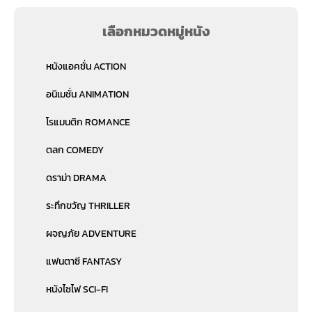
เลือกหมวดหมู่หนัง
หนังแอคชั่น ACTION
อนิเมชั่น ANIMATION
โรแมนติก ROMANCE
ตลก COMEDY
ดราม่า DRAMA
ระทึกขวัญ THRILLER
ผจญภัย ADVENTURE
แฟนตาซี FANTASY
หนังไซไฟ SCI-FI