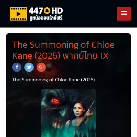
The Summoning of Chloe
Kane (2026) พากย์ไทย 1X
The Summoning of Chloe Kane (2026)