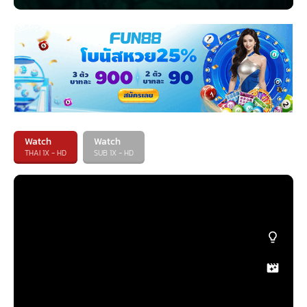
Watch
Watch
THAI 1X - HD
SUB 1X - HD