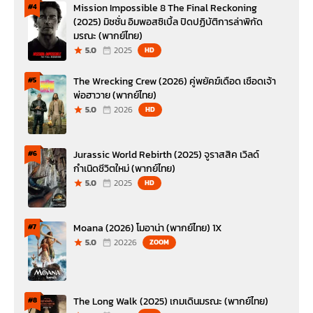
Mission Impossible 8 The Final Reckoning
#4
(2025) มิชชั่น อิมพอสซิเบิ้ล ปิดปฏิบัติการล่าพิกัด
มรณะ (พากย์ไทย)
5.0
2025
HD
The Wrecking Crew (2026) คู่พยัคฆ์เดือด เชือดเจ้า
#5
พ่อฮาวาย (พากย์ไทย)
5.0
2026
HD
Jurassic World Rebirth (2025) จูราสสิค เวิลด์
#6
กำเนิดชีวิตใหม่ (พากย์ไทย)
5.0
2025
HD
Moana (2026) โมอาน่า (พากย์ไทย) 1X
#7
5.0
20226
ZOOM
The Long Walk (2025) เกมเดินมรณะ (พากย์ไทย)
#8