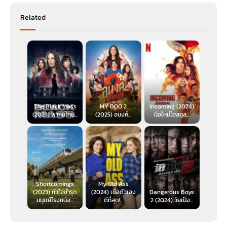
Related
The Black Mass
MY BOO 2
Incoming (2024)
(2023) พากย์ไทย...
(2025) อนงค์...
มือใหม่ไฮสคูล...
Shortcomings
My Old Ass
(2023) หัวใจชำรุด
(2024) เชื่อตัวเอง
Dangerous Boys
มนุษย์โรงหนัง...
ดีที่สุด!...
2 (2024) วัยเป้ง...