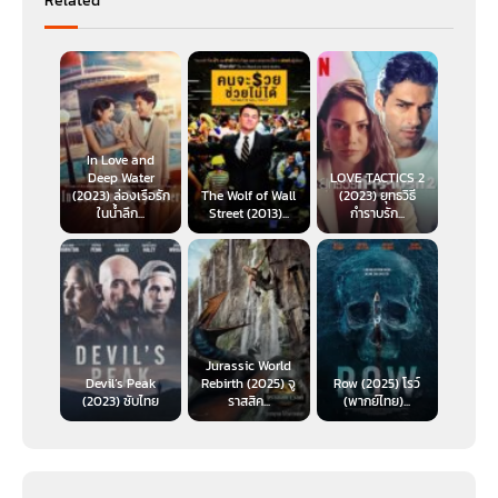
Related
In Love and
Deep Water
LOVE TACTICS 2
(2023) ล่องเรือรัก
The Wolf of Wall
(2023) ยุทธวิธี
ในน้ำลึก...
Street (2013)...
กำราบรัก...
Jurassic World
Devil’s Peak
Rebirth (2025) จู
Row (2025) โรว์
(2023) ซับไทย
ราสสิค...
(พากย์ไทย)...