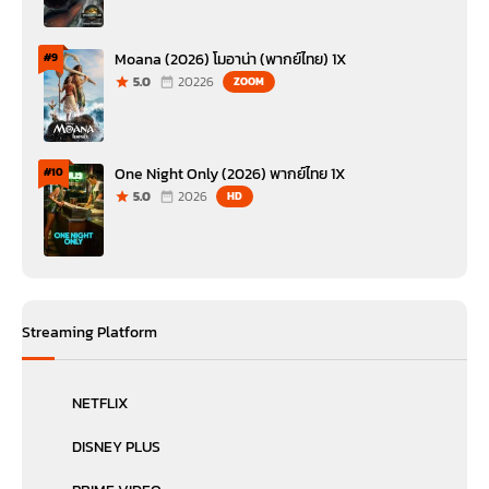
Moana (2026) โมอาน่า (พากย์ไทย) 1X
#9
5.0
20226
ZOOM
One Night Only (2026) พากย์ไทย 1X
#10
5.0
2026
HD
Streaming Platform
NETFLIX
DISNEY PLUS