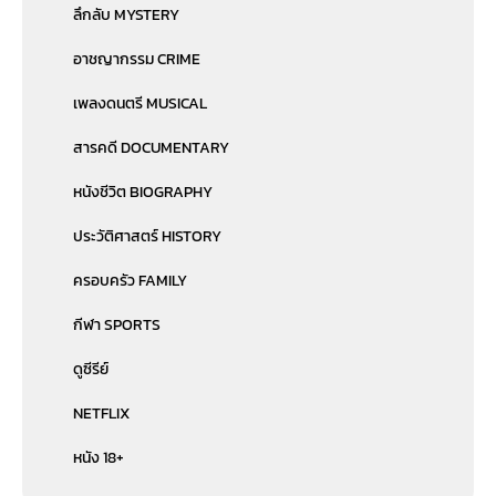
ลึกลับ MYSTERY
อาชญากรรม CRIME
เพลงดนตรี MUSICAL
สารคดี DOCUMENTARY
หนังชีวิต BIOGRAPHY
ประวัติศาสตร์ HISTORY
ครอบครัว FAMILY
กีฬา SPORTS
ดูซีรีย์
NETFLIX
หนัง 18+