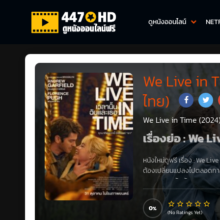
ดูหนังออนไลน์
NET
We Live in T
ไทย)
We Live in Time (2024)
เรื่องย่อ : We 
หนังใหม่ดูฟรี เรื่อง
:
We Live 
ต้องเปลี่ยนแปลงไปตลอดกาลเ
การตกหลุมรักกันแสนหวาน, สร
0
(No Ratings Yet)