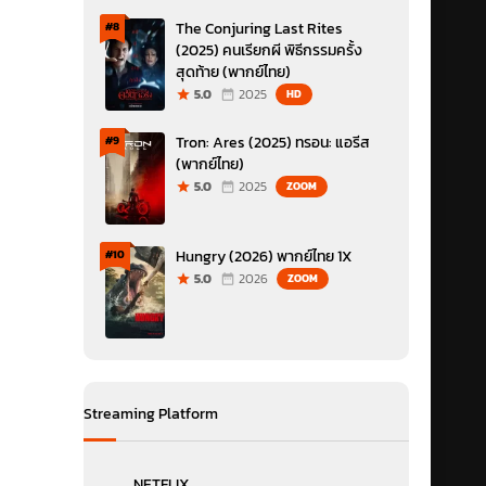
The Conjuring Last Rites
#8
(2025) คนเรียกผี พิธีกรรมครั้ง
สุดท้าย (พากย์ไทย)
5.0
2025
HD
Tron: Ares (2025) ทรอน: แอรีส
#9
(พากย์ไทย)
5.0
2025
ZOOM
Hungry (2026) พากย์ไทย 1X
#10
5.0
2026
ZOOM
Streaming Platform
NETFLIX