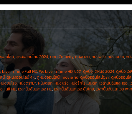
งออนไลน์
,
ดูหนังออนไลน์ 2024
,
ตลก Comedy
,
หนังตลก
,
หนังฝรั่ง
,
หนังเอเชีย
,
หนั
 Live in Time Full HD
,
We Live in Time HD
,
ชีวิต
,
ดูหนัง
,
ดูหนัง 2024
,
ดูหนัง เวล
ลน์
,
ดูหนังออนไลน์ 4K
,
ดูหนังออนไลน์ imovie hd
,
ดูหนังออนไลน์037
,
ดูหนังออนไลน
หนังชนโรง
,
หนังดราม่า
,
หนังตลก
,
หนังฝรั่ง
,
หนังรักโรแมนติก
,
เวลานั้นฉันและเธอ
,
เ
ธอ Full HD
,
เวลานั้นฉันและเธอ HD
,
เวลานั้นฉันและเธอ ซับไทย
,
เวลานั้นฉันและเธอ พาก