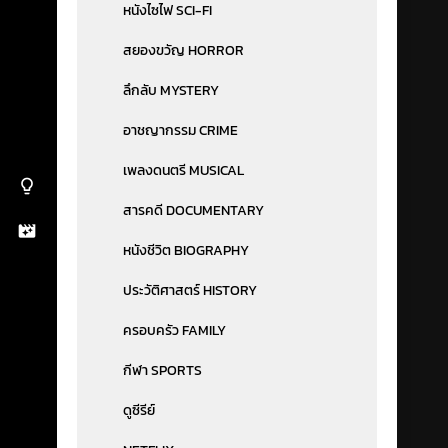
หนังไซไฟ SCI-FI
สยองขวัญ HORROR
ลึกลับ MYSTERY
อาชญากรรม CRIME
เพลงดนตรี MUSICAL
สารคดี DOCUMENTARY
หนังชีวิต BIOGRAPHY
ประวัติศาสตร์ HISTORY
ครอบครัว FAMILY
กีฬา SPORTS
ดูซีรีย์