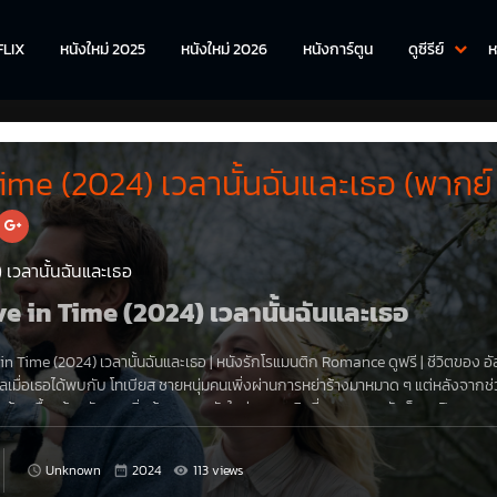
FLIX
หนังใหม่ 2025
หนังใหม่ 2026
หนังการ์ตูน
ดูซีรีย์
ห
ime (2024) เวลานั้นฉันและเธอ (พากย์
 เวลานั้นฉันและเธอ
Live in Time (2024) เวลานั้นฉันและเธอ
in Time (2024) เวลานั้นฉันและเธอ
|
หนังรักโรแมนติก Romance
ดูฟรี | ชีวิตของ อั
มื่อเธอได้พบกับ โทเบียส ชายหนุ่มคนเพิ่งผ่านการหย่าร้างมาหมาด ๆ แต่หลังจากช
้างเนื้อสร้างตัว และเริ่มต้นครอบครัวใหม่ ความจริงที่ยากจะยอมรับก็ถูกเปิดเผย
Unknown
2024
113 views