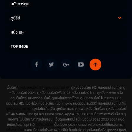
หนังการ์ตูน
ดูซีรีย์
ซีรีย์เกาหลี
ซีรีย์จีน
หนัง 18+
ซีรีย์ฝรั่ง
TOP IMDB
เว็บไซต์
ดูหนังออนไลน์ 8K
,
ดูหนังออนไลน์ 4K
, ดูหนังออนไลน์ HD, หนังออนไลน์ ไทย, ดู
หนังออนไลน์ 2023, ดูหนังออนไลน์ฟรี 2023, หนังออนไลน์ ไทย, ดูหนัง netflix หนัง
ออนไลน์ฟรี, หนังฟรีออนไลน์, ดูหนังใหม่พากย์ไทย, ดูหนังออนไลน์ ไม่กระตุก, หนัง
ออนไลน์ HD, หนังฝรั่ง, หนังเอเชีย, หนัง imovie, หนังออนไลน์037, หนังออนไลน์ netflix
ดูหนังออนไลน์ HD
ดูหนังไม่เสียเงิน ดูหนังผ่านสมาร์ทโฟน หนังเต็มเรื่อง ดูหนังออนไลน์
ฟรี 4K Netfilx, DisneyPlus, Prime Video, Apple TV, Hulu รวมถึงแฟลตฟอร์มอื่น ๆ ดู
หนังฟรี ไม่มีโฆษณา กวนใจเลยนะ เว็บดูหนังออนไลน์ หนังใหม่ 2022 2023 2024 หนัง
ใหม่ชนโรงล่าสุด HD
447HD.COM
นั้นต้องการปลุกกระแสสำหรับคอหนังที่ชื่นชอบการ
ดู
หนังออนไลน์
นอกเหนือจากในโรงภาพยนต์ไม่เว้นแม้แต่การดูหนังบนมือถือ Iphone Ipad