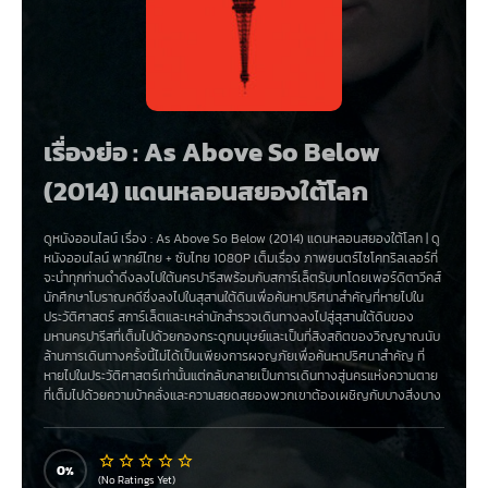
เรื่องย่อ : As Above So Below
(2014) แดนหลอนสยองใต้โลก
ดูหนังออนไลน์ เรื่อง
:
As Above So Below (2014) แดนหลอนสยองใต้โลก
|
ดู
หนังออนไลน์
พากย์ไทย
+
ซับไทย
1080P
เต็มเรื่อง ภาพยนตร์ไซโคทริลเลอร์ที่
จะนำทุกท่านดำดิ่งลงไปใต้นครปารีสพร้อมกับสการ์เล็ตรับบทโดยเพอร์ดิตาวีคส์
นักศึกษาโบราณคดีซึ่งลงไปในสุสานใต้ดินเพื่อค้นหาปริศนาสำคัญที่หายไปใน
ประวัติศาสตร์ สการ์เล็ตและเหล่านักสำรวจเดินทางลงไปสู่สุสานใต้ดินของ
มหานครปารีสที่เต็มไปด้วยกองกระดูกมนุษย์และเป็นที่สิงสถิตของวิญญาณนับ
ล้านการเดินทางครั้งนี้ไม่ได้เป็นเพียงการผจญภัยเพื่อค้นหาปริศนาสำคัญ ที่
หายไปในประวัติศาสตร์เท่านั้นแต่กลับกลายเป็นการเดินทางสู่นครแห่งความตาย
ที่เต็มไปด้วยความบ้าคลั่งและความสยดสยองพวกเขาต้องเผชิญกับบางสิ่งบาง
อย่างที่ตามหลอกหลอนและจ้องจะพรากชีวิตของพวกเขา
0
(No Ratings Yet)