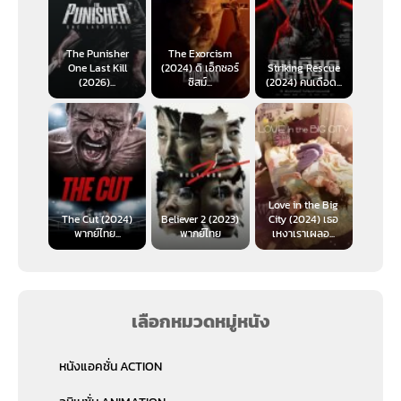
The Punisher
The Exorcism
One Last Kill
(2024) ดิ เอ็กซอร์
Striking Rescue
(2026)...
ซิสม์...
(2024) คนเดือด​...
Love in the Big
The Cut (2024)
Believer 2 (2023)
City (2024) เธอ
พากย์ไทย...
พากย์ไทย
เหงาเราเผลอ...
เลือกหมวดหมู่หนัง
หนังแอคชั่น ACTION