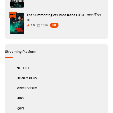
The Summoning of Chloe Kane (2026) พากย์ไทย
#10
1X
5.0
2026
HD
Streaming Platform
NETFLIX
DISNEY PLUS
PRIME VIDEO
HBO
IQIYI