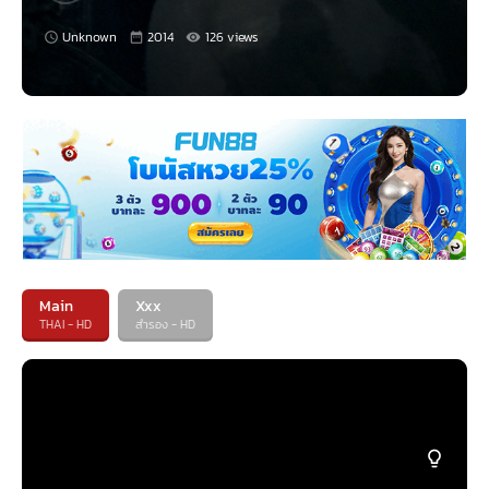
Unknown
2014
126 views
Main
Xxx
THAI - HD
สำรอง - HD