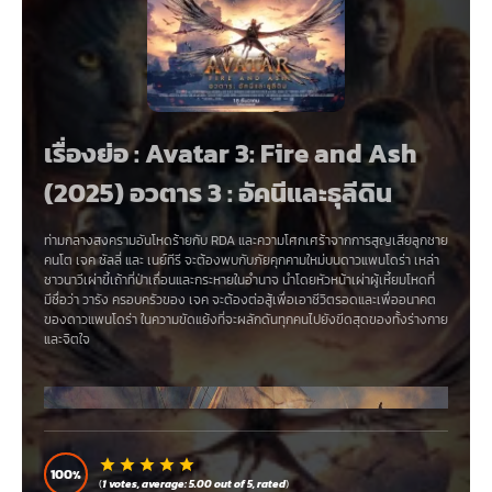
เรื่องย่อ : Avatar 3: Fire and Ash
(2025) อวตาร 3 : อัคนีและธุลีดิน
ท่ามกลางสงครามอันโหดร้ายกับ RDA และความโศกเศร้าจากการสูญเสียลูกชาย
คนโต เจค ซัลลี่ และ เนย์ทีรี จะต้องพบกับภัยคุกคามใหม่บนดาวแพนโดร่า เหล่า
ชาวนาวีเผ่าขี้เถ้าที่ป่าเถื่อนและกระหายในอำนาจ นำโดยหัวหน้าเผ่าผู้เหี้ยมโหดที่
มีชื่อว่า วารัง ครอบครัวของ เจค จะต้องต่อสู้เพื่อเอาชีวิตรอดและเพื่ออนาคต
ของดาวแพนโดร่า ในความขัดแย้งที่จะผลักดันทุกคนไปยังขีดสุดของทั้งร่างกาย
และจิตใจ
100
(
1
votes, average:
5.00
out of 5,
rated
)