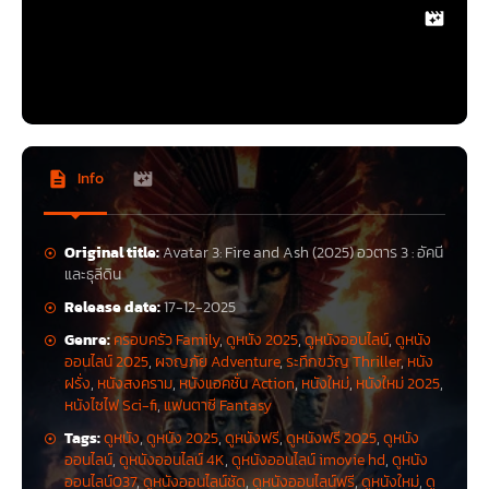
Avatar: Fire and Ash
คือบทต่อไปของมหากาพย์ไซไฟแฟนตาซีจากผู้กำกับ
James Cameron
ที่พาผู้ชมกลับสู่ดาวแพนดอร่าอีกครั้ง ผ่านการผจญภัยครั้ง
ใหม่ของครอบครัวซัลลี หลังต้องเผชิญความสูญเสียครั้งใหญ่จากการจากไป
Info
ของลูกชายคนโต ซึ่งทิ้งบาดแผลลึกไว้ในความสัมพันธ์ของทุกคน
ขณะความโศกเศร้ายังไม่จางหาย ภัยคุกคามใหม่ได้ถือกำเนิดขึ้น เมื่อพวกเขา
ต้องเผชิญหน้ากับ
เผาไฟ (Ash People หรือ Mangkwan)
ชาวนาวีผู้ดุดันและ
Original title:
Avatar 3: Fire and Ash (2025) อวตาร 3 : อัคนี
โหดเหี้ยม นำโดย
วารัง
หัวหน้าเผ่าผู้ทรงอำนาจและเปี่ยมด้วยด้านมืด ความขัด
และธุลีดิน
แย้งครั้งนี้ลุกลามกลายเป็นสงครามที่อาจเปลี่ยนชะตากรรมของแพนดอร่าไป
ตลอดกาล
Release date:
17-12-2025
Genre:
ครอบครัว Family
,
ดูหนัง 2025
,
ดูหนังออนไลน์
,
ดูหนัง
ออนไลน์ 2025
,
ผจญภัย Adventure
,
ระทึกขวัญ Thriller
,
หนัง
ตัวอย่างภาพยนตร์
อวตาร 3 (Avatar:
ฝรั่ง
,
หนังสงคราม
,
หนังแอคชั่น Action
,
หนังใหม่
,
หนังใหม่ 2025
,
หนังไซไฟ Sci-fi
,
แฟนตาซี Fantasy
Fire and Ash)
Tags:
ดูหนัง
,
ดูหนัง 2025
,
ดูหนังฟรี
,
ดูหนังฟรี 2025
,
ดูหนัง
ออนไลน์
,
ดูหนังออนไลน์ 4K
,
ดูหนังออนไลน์ imovie hd
,
ดูหนัง
ออนไลน์037
,
ดูหนังออนไลน์ชัด
,
ดูหนังออนไลน์ฟรี
,
ดูหนังใหม่
,
ดู