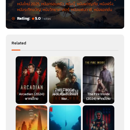
หนังใหม่ 2025
,
หนังครอบครัว
,
หนังบู๊
,
หนังผจญภัย
,
หนังฝรั่ง
,
หนังระทึกขวัญ
,
หนังวิทยาศาสตร์
,
หนังแฟนตาซี
,
หนังแอคชั่น
Rating:
5.0
1 votes
Related
Tom Clancys
Arcadian (2024)
Jack Ryan Ghost
The Fire Inside
พากย์ไทย
War...
(2024) พากย์ไทย