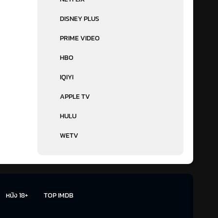
DISNEY PLUS
PRIME VIDEO
HBO
IQIYI
APPLE TV
HULU
WETV
หนัง 18+
TOP IMDB