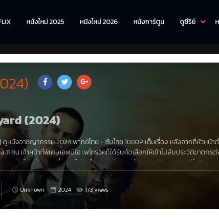
FLIX
หนังใหม่ 2025
หนังใหม่ 2026
หนังการ์ตูน
ดูซีรีย์
ห
2024)
eyard (2024)
| ดู
หนังอาชญากรรม
2024 พากย์ไทย
+
ซับไทย
1080P เต็มเรื่อง
หลังจากที่หัวหน้า
1 คน เจ้าหน้าที่พิเศษเอฟบีไอ เพโทรวิคก็ได้รับคัดเลือกให้เข้าไปสืบประวัติฆาตกรต่อ
“สุสาน” อันโด่งดัง ขณะที่กองกำลังตำรวจ หน่วยงานค้ายาเสพติด และเอฟบีไอปิดฉาก
กคนกลายเป็นผู้ต้องสงสัย
Unknown
2024
173 views