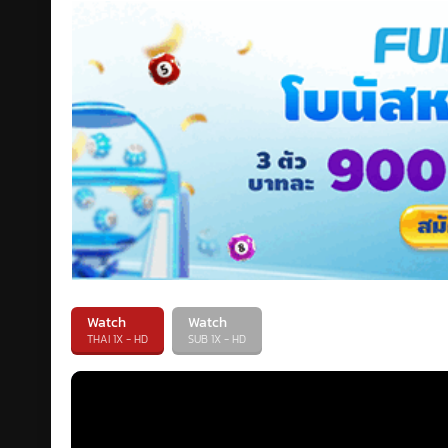
Watch
Watch
THAI 1X - HD
SUB 1X - HD