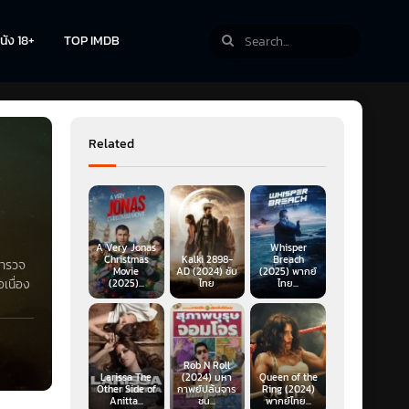
นัง 18+
TOP IMDB
Related
A Very Jonas
Whisper
Christmas
Kalki 2898-
Breach
ตำรวจ
Movie
AD (2024) ซับ
(2025) พากย์
เนื่อง
(2025)...
ไทย
ไทย...
Rob N Roll
Larissa The
(2024) มหา
Queen of the
Other Side of
กาพย์ปล้นจาร
Ring (2024)
Anitta...
ชน...
พากย์ไทย...