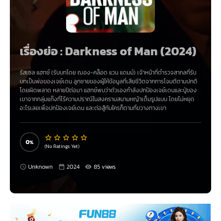
เรื่องย่อ :
Darkness of Man (2024)
รัสเซล แฮทช์ (รับบทโดย ฌอง-คล็อด แวน แดมม์) เจ้าหน้าที่ตำรวจสากลที่รับ
บทเป็นพ่อของเจย์เดน ลูกชายของผู้ให้ข้อมูลที่เสียชีวิตจากการโจมตีตามปกติ
โดยผิดพลาด หลายปีต่อมา แฮทช์พบว่าตัวเองกำลังปกป้องเจย์เดนและปู่ของ
เขาจากกลุ่มแก๊งที่ไร้ความปราณีในสงครามสนามหญ้าเต็มรูปแบบ โดยไม่หยุด
อะไรเลยเพื่อปกป้องเจย์เดน และต่อสู้กับใครก็ตามที่ขวางทางเขา
0
(No Ratings Yet)
Unknown
2024
85 views