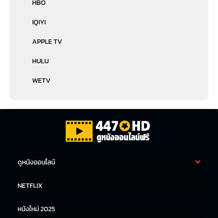
HBO
IQIYI
APPLE TV
HULU
WETV
ดูหนังออนไลน์
หนังฝรั่ง
หนังจีน
NETFLIX
หนังไทย
หนังเกาหลี
หนังใหม่ 2025
หนังญี่ปุ่น