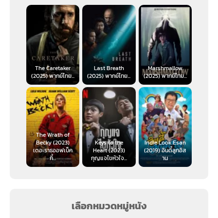
The Caretaker
Last Breath
Marshmallow
(2025) พากย์ไทย...
(2025) พากย์ไทย...
(2025) พากย์ไทย...
The Wrath of
Becky (2023)
Keys to the
Indie Look Esan
เดอะราธออฟเบ็ค
Heart (2023)
(2019) อินดี้ลูกอิส
กี้...
กุญแจไขหัวใจ...
าน
เลือกหมวดหมู่หนัง