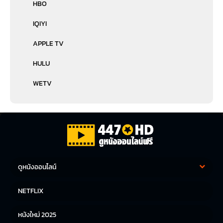
HBO
IQIYI
APPLE TV
HULU
WETV
ดูหนังออนไลน์
หนังฝรั่ง
หนังจีน
NETFLIX
หนังไทย
หนังเกาหลี
หนังใหม่ 2025
หนังญี่ปุ่น