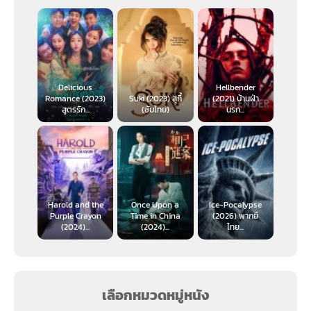
Delicious
Hellbender
Romance (2023)
Suki (2023) สุกี้
(2021) บ้านฝ่า
สูตรรัก...
(ซับไทย)
นรก...
Harold and the
Once Upon a
Ice-Pocalypse
Purple Crayon
Time in China
(2026) พากย์
(2024)...
(2024)...
ไทย...
เลือกหมวดหมู่หนัง