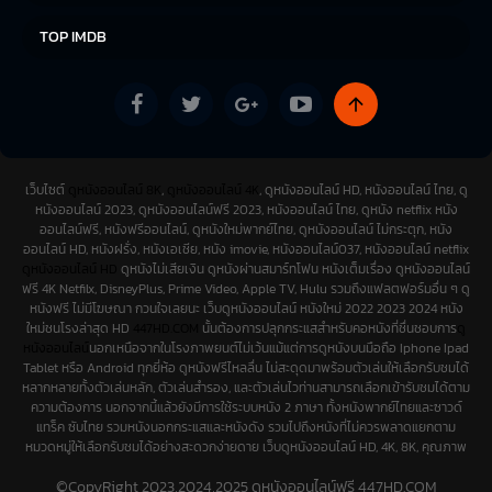
ซีรีย์ฝรั่ง
TOP IMDB
เว็บไซต์
ดูหนังออนไลน์ 8K
,
ดูหนังออนไลน์ 4K
, ดูหนังออนไลน์ HD, หนังออนไลน์ ไทย, ดู
หนังออนไลน์ 2023, ดูหนังออนไลน์ฟรี 2023, หนังออนไลน์ ไทย, ดูหนัง netflix หนัง
ออนไลน์ฟรี, หนังฟรีออนไลน์, ดูหนังใหม่พากย์ไทย, ดูหนังออนไลน์ ไม่กระตุก, หนัง
ออนไลน์ HD, หนังฝรั่ง, หนังเอเชีย, หนัง imovie, หนังออนไลน์037, หนังออนไลน์ netflix
ดูหนังออนไลน์ HD
ดูหนังไม่เสียเงิน ดูหนังผ่านสมาร์ทโฟน หนังเต็มเรื่อง ดูหนังออนไลน์
ฟรี 4K Netfilx, DisneyPlus, Prime Video, Apple TV, Hulu รวมถึงแฟลตฟอร์มอื่น ๆ ดู
หนังฟรี ไม่มีโฆษณา กวนใจเลยนะ เว็บดูหนังออนไลน์ หนังใหม่ 2022 2023 2024 หนัง
ใหม่ชนโรงล่าสุด HD
447HD.COM
นั้นต้องการปลุกกระแสสำหรับคอหนังที่ชื่นชอบการ
ดู
หนังออนไลน์
นอกเหนือจากในโรงภาพยนต์ไม่เว้นแม้แต่การดูหนังบนมือถือ Iphone Ipad
Tablet หรือ Android ทุกยี่ห้อ ดูหนังฟรีไหลลื่น ไม่สะดุดมาพร้อมตัวเล่นให้เลือกรับชมได้
หลากหลายทั้งตัวเล่นหลัก, ตัวเล่นสำรอง, และตัวเล่นไวท่านสามารถเลือกเข้ารับชมได้ตาม
ความต้องการ นอกจากนี้แล้วยังมีการใช้ระบบหนัง 2 ภาษา ทั้งหนังพากย์ไทยและซาวด์
แทร็ค ซับไทย รวมหนังนอกกระแสและหนังดัง รวมไปถึงหนังที่ไม่ควรพลาดแยกตาม
หมวดหมู่ให้เลือกรับชมได้อย่างสะดวกง่ายดาย เว็บดูหนังออนไลน์ HD, 4K, 8K, คุณภาพ
สูงสุดแบบฟรี ๆ ไม่ต้องเสียเงินสมัครสมาชิก เหมือน
movie2free
ดูหนังฟรี เมื่อก่อน
©CopyRight 2023,2024,2025 ดูหนังออนไลน์ฟรี 447HD.COM
เข้าใช้เว็บไซต์ง่ายเพียงไม่กี่ขั้นตอน พร้อมทั้งอัพเดทหนังใหม่ ๆ และปรับปรุ่งตัวเล่น จาก