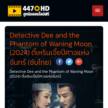
Detective Dee and the
Phantom of Waning Moon
(2024) ตี๋เหรินเจี๋ยปีศาจแห่ง
จันทร์ (ซับไทย)
Detective Dee and the Phantom of Waning Moon
(2024) ตี๋เหรินเจี๋ยปีศาจแห่งจันทร์