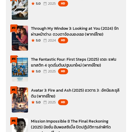
5.0
2025
HD
Through My Window 3: Looking at You (2024) รัก
#3
ผ่านหน้าต่าง: ดวงตาจ้องมองเธอ (พากย์ไทย)
5.0
2024
HD
The Fantastic Four: First Steps (2025) เดอะ แฟน
#4
แทสติก 4 จุดเริ่มต้นปฐมบทใหม่ (พากย์ไทย)
5.0
2025
HD
Avatar 3: Fire and Ash (2025) อวตาร 3 : อัคนีและธุลี
#5
ดิน (พากย์ไทย)
5.0
2025
HD
Mission Impossible 8 The Final Reckoning
#6
(2025) มิชชั่น อิมพอสซิเบิ้ล ปิดปฏิบัติการล่าพิกัด