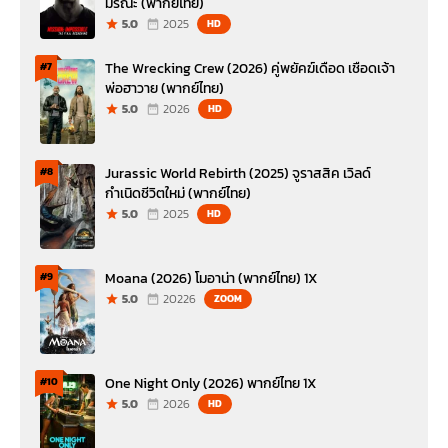
มรณะ (พากย์ไทย)
5.0
2025
HD
The Wrecking Crew (2026) คู่พยัคฆ์เดือด เชือดเจ้า
#7
พ่อฮาวาย (พากย์ไทย)
5.0
2026
HD
Jurassic World Rebirth (2025) จูราสสิค เวิลด์
#8
กำเนิดชีวิตใหม่ (พากย์ไทย)
5.0
2025
HD
Moana (2026) โมอาน่า (พากย์ไทย) 1X
#9
5.0
20226
ZOOM
One Night Only (2026) พากย์ไทย 1X
#10
5.0
2026
HD