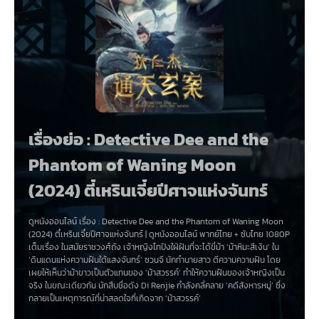
เรื่องย่อ : Detective Dee and the
Phantom of Waning Moon
(2024) ตี๋เหรินเจี๋ยปีศาจแห่งจันทร์
ดูหนังออนไลน์ เรื่อง
:
Detective Dee and the Phantom of Waning Moon
(2024) ตี๋เหรินเจี๋ยปีศาจแห่งจันทร์
|
ดูหนังออนไลน์
พากย์ไทย
+
ซับไทย
1080P
เต็มเรื่อง ในสมัยราชวงศ์ถัง เจ้าหญิงไทปิงใฝ่ฝันที่จะได้ขี่ม้า ‘ม้าหิมะสีเงิน’ ใน
‘ดินแดนแห่งความฝันใต้แสงจันทร์’ ซวนจี นักทำนายสาว ตีความความฝัน โดย
เผยให้เห็นว่าม้าขาวเป็นตัวแทนของ ‘ม้าสวรรค์’ ทำให้ความฝันของเจ้าหญิงเป็น
จริง ในขณะเดียวกัน นักสืบชื่อดัง Di Renjie กำลังคลี่คลาย ‘คดีสังหารหมู่’ ซึ่ง
กลายเป็นเหตุการณ์ที่น่าสลดใจที่เกิดจาก ‘ม้าสวรรค์’