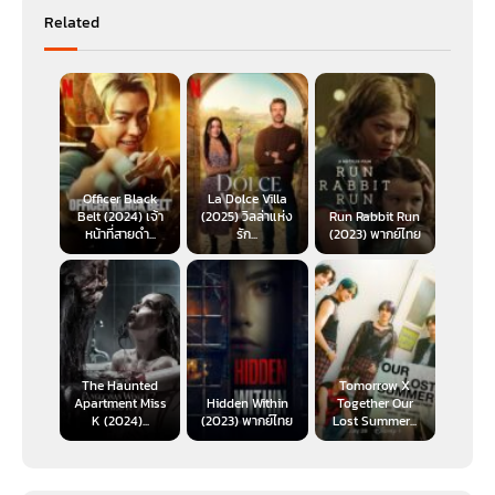
Related
Officer Black
La Dolce Villa
Belt (2024) เจ้า
(2025) วิลล่าแห่ง
Run Rabbit Run
หน้าที่สายดำ...
รัก...
(2023) พากย์ไทย
The Haunted
Tomorrow X
Apartment Miss
Hidden Within
Together Our
K (2024)...
(2023) พากย์ไทย
Lost Summer...