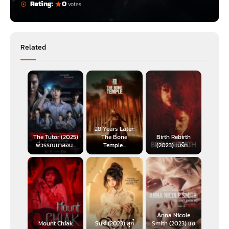
Rating:
0
votes
Related
28 Years Later:
The Tutor (2025)
The Bone
Birth Rebirth
พี่วรรณมาสอน...
Temple...
(2023) เบิร์ท...
Anna Nicole
Mount Chiak
Suki (2023) สุกี้
Smith (2023) แอ