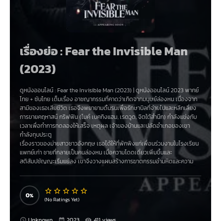
เรื่องย่อ : Fear the Invisible Man
(2023)
ดูหนังออนไลน์ :
Fear the Invisible Man (2023)
|
ดูหนังออนไลน์ 2023
พากย์
ไทย + ซับไทย เต็มเรื่อง อาชญากรรมที่คาดว่าเกิดจากมนุษย์ล่องหน เนื่องจาก
สามีของเธอเสียชีวิต เธอจึงพยายามดิ้นรนเพื่อรักษาบิลที่จ่ายไปและหลีกเลี่ยง
การขายคฤหาสน์ กริฟฟิน (ไมค์ เบคกิงแฮม, เรดวูด, จิตใต้สำนึก) กำลังแข่งกับ
เวลาเพื่อทำการทดลองให้เสร็จ เหตุผล เจ้าของบ้านและปลัดอำเภอของเขา
กำลังทุบประตู
เรื่องราวของม่ายสาวชาวอังกฤษ เธอได้ให้ที่พักพิงแก่เพื่อนร่วมงานในโรงเรียน
แพทย์เก่า ชายที่กลายเป็นคนล่องหน เมื่อความโดดเดี่ยวเพิ่มขึ้นและ
สติสัมปชัญญะเริ่มแย่ลง เขาจึงวางแผนสร้างการฆาตกรรมอำมหิตและความ
หวาดกลัวไปทั่วเมือง และเธอเป็นคนเดียวที่รู้ว่าเขามีอยู่จริง
0
(No Ratings Yet)
Unknown
2023
411 views