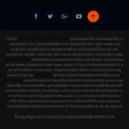
เว็บไซต์
ดูหนังออนไลน์ 8K
,
ดูหนังออนไลน์ 4K
, ดูหนังออนไลน์ HD, หนังออนไลน์ ไทย, ดู
หนังออนไลน์ 2023, ดูหนังออนไลน์ฟรี 2023, หนังออนไลน์ ไทย, ดูหนัง netflix หนัง
ออนไลน์ฟรี, หนังฟรีออนไลน์, ดูหนังใหม่พากย์ไทย, ดูหนังออนไลน์ ไม่กระตุก, หนัง
ออนไลน์ HD, หนังฝรั่ง, หนังเอเชีย, หนัง imovie, หนังออนไลน์037, หนังออนไลน์ netflix
ดูหนังออนไลน์ HD
ดูหนังไม่เสียเงิน ดูหนังผ่านสมาร์ทโฟน หนังเต็มเรื่อง ดูหนังออนไลน์
ฟรี 4K Netfilx, DisneyPlus, Prime Video, Apple TV, Hulu รวมถึงแฟลตฟอร์มอื่น ๆ ดู
หนังฟรี ไม่มีโฆษณา กวนใจเลยนะ เว็บดูหนังออนไลน์ หนังใหม่ 2022 2023 2024 หนัง
ใหม่ชนโรงล่าสุด HD
447HD.COM
นั้นต้องการปลุกกระแสสำหรับคอหนังที่ชื่นชอบการ
ดู
หนังออนไลน์
นอกเหนือจากในโรงภาพยนต์ไม่เว้นแม้แต่การดูหนังบนมือถือ Iphone Ipad
Tablet หรือ Android ทุกยี่ห้อ ดูหนังฟรีไหลลื่น ไม่สะดุดมาพร้อมตัวเล่นให้เลือกรับชมได้
หลากหลายทั้งตัวเล่นหลัก, ตัวเล่นสำรอง, และตัวเล่นไวท่านสามารถเลือกเข้ารับชมได้ตาม
ความต้องการ นอกจากนี้แล้วยังมีการใช้ระบบหนัง 2 ภาษา ทั้งหนังพากย์ไทยและซาวด์
แทร็ค ซับไทย รวมหนังนอกกระแสและหนังดัง รวมไปถึงหนังที่ไม่ควรพลาดแยกตาม
หมวดหมู่ให้เลือกรับชมได้อย่างสะดวกง่ายดาย เว็บดูหนังออนไลน์ HD, 4K, 8K, คุณภาพ
สูงสุดแบบฟรี ๆ ไม่ต้องเสียเงินสมัครสมาชิก เหมือน
movie2free
ดูหนังฟรี เมื่อก่อน
©CopyRight 2023,2024,2025 ดูหนังออนไลน์ฟรี 447HD.COM
เข้าใช้เว็บไซต์ง่ายเพียงไม่กี่ขั้นตอน พร้อมทั้งอัพเดทหนังใหม่ ๆ และปรับปรุ่งตัวเล่น จาก
ทีมงานคุณภาพที่มีประสบการณ์ ขอให้ทุกท่าน สนุกและ Enjoin กับเว็บไซต์ 447HD.COM