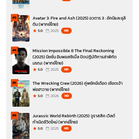
Avatar 3: Fire and Ash (2025) อวตาร 3 : อัคนีและธุลี
#3
ดิน (พากย์ไทย)
5.0
2025
HD
Mission Impossible 8 The Final Reckoning
#4
(2025) มิชชั่น อิมพอสซิเบิ้ล ปิดปฏิบัติการล่าพิกัด
มรณะ (พากย์ไทย)
5.0
2025
HD
The Wrecking Crew (2026) คู่พยัคฆ์เดือด เชือดเจ้า
#5
พ่อฮาวาย (พากย์ไทย)
5.0
2026
HD
Jurassic World Rebirth (2025) จูราสสิค เวิลด์
#6
กำเนิดชีวิตใหม่ (พากย์ไทย)
5.0
2025
HD