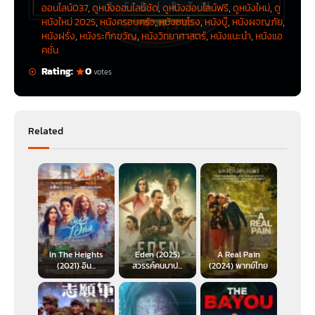
ออนไลน์037
,
ดูหนังออนไลน์ชัด
,
ดูหนังออนไลน์ฟรี
,
ดูหนังใหม่
,
ดู
หนังใหม่ 2025
,
หนังครอบครัว
,
หนังชนโรง
,
หนังบู๊
,
หนังผจญภัย
,
หนังฝรั่ง
,
หนังระทึกขวัญ
,
หนังวิทยาศาสตร์
,
หนังแนะนำ
,
หนังแอ
คชั่น
Rating:
0
votes
Related
In The Heights
Eden (2025)
A Real Pain
(2021) อิน...
สวรรค์คนบาป...
(2024) พากย์ไทย