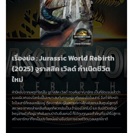
เรื่องย่อ : Jurassic World Rebirth
(2025) จูราสสิค เวิลด์ กำเนิดชีวิต
ใหม่
ห้าปีหลังจากเหตุการณ์ใน จูราสสิค เวิลด์ ทวงคืนอาณาจักร เป็นที่ชัดเจนแล้วว่า
ระบบนิเวศของโลกใบนี้ไม่เหมาะสมกับการอยู่อาศัยของไดโนเสาร์ จึงทำให้เหล่า
ไดโนเสาร์ที่หลงเหลืออยู่ ต้องอาศัยอยู่ในสถานที่ห่างไกลในแถบเส้นศูนย์สูตรที่
สภาพอากาศคล้ายคลึงกับยุคที่พวกมันเป็นเจ้าของโลกใบนี้ และสิ่งมีชีวิตยักษ์
ใหญ่สามตัวที่อยู่อาศัยในแถบป่าดิบชื่นแห่งนี้ ก็ได้กุมกุญแจสำคัญที่จะนำไปสู่การ
สร้างยารักษาที่จะเป็นประโยชน์อย่างยิ่งต่อการช่วยชีวิตมวลมนุษย์ชาติ