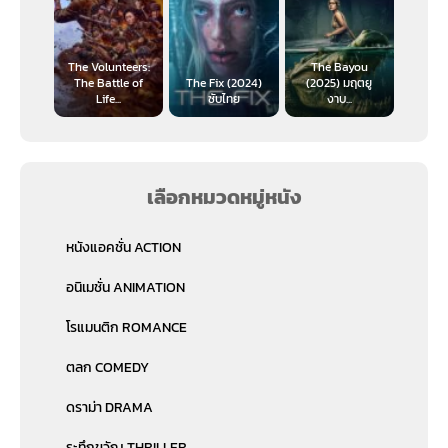
The Volunteers:
The Bayou
The Battle of
The Fix (2024)
(2025) มฤตยู
Life...
ซับไทย
งาบ...
เลือกหมวดหมู่หนัง
หนังแอคชั่น ACTION
อนิเมชั่น ANIMATION
โรแมนติก ROMANCE
ตลก COMEDY
ดราม่า DRAMA
ระทึกขวัญ THRILLER