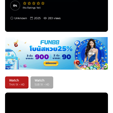
0
(No Ratings Yet)
Unknown
2025
283 views
Watch
Watch
THAI 1X - HD
SUB 1X - HD