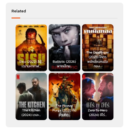
Related
The Goldfinger
(2023) โคตร
Sisu (2022) สิสู้…
Ballistic (2026)
พยัคฆ์ชนคนมือ
เฒ่ามหากาฬ...
พากย์ไทย...
ทอง...
The Forever
The Kitchen
Purge (2021) คืน
Zero To Hero
(2024) เดอะ...
อำมหิต...
(2024) ซีโร่...