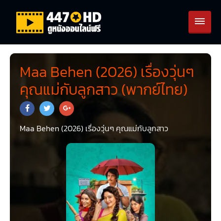
Maa Behen (2026) เรื่องวุ่นๆ
คุณแม่กับลูกสาว (พากย์ไทย)
Maa Behen (2026) เรื่องวุ่นๆ คุณแม่กับลูกสาว