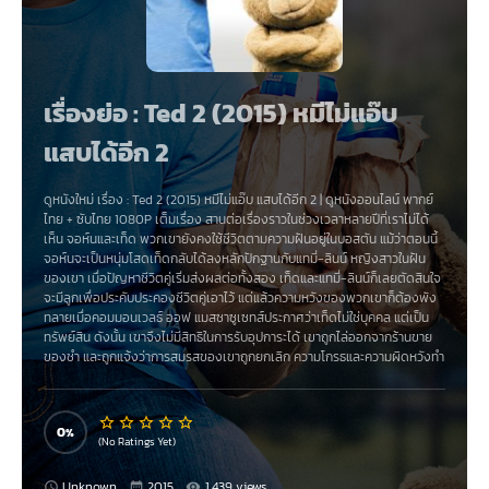
เรื่องย่อ : Ted 2 (2015) หมีไม่แอ๊บ
แสบได้อีก 2
ดูหนังใหม่ เรื่อง
:
Ted 2 (2015) หมีไม่แอ๊บ แสบได้อีก 2
|
ดูหนังออนไลน์
พากย์
ไทย
+
ซับไทย
1080P เต็มเรื่อง สานต่อเรื่องราวในช่วงเวลาหลายปีที่เราไม่ได้
เห็น จอห์นและเท็ด พวกเขายังคงใช้ชีวิตตามความฝันอยู่ในบอสตัน แม้ว่าตอนนี้
จอห์นจะเป็นหนุ่มโสดเท็ดกลับได้ลงหลักปักฐานกับแทมี่-ลินน์ หญิงสาวในฝัน
ของเขา เมื่อปัญหาชีวิตคู่เริ่มส่งผลต่อทั้งสอง เท็ดและแทมี่-ลินน์ก็เลยตัดสินใจ
จะมีลูกเพื่อประคับประคองชีวิตคู่เอาไว้ แต่แล้วความหวังของพวกเขาก็ต้องพัง
ทลายเมื่อคอมมอนเวลธ์ ออฟ แมสซาซูเซทส์ประกาศว่าเท็ดไม่ใช่บุคคล แต่เป็น
ทรัพย์สิน ดังนั้น เขาจึงไม่มีสิทธิในการรับอุปการะได้ เขาถูกไล่ออกจากร้านขาย
ของชำ และถูกแจ้งว่าการสมรสของเขาถูกยกเลิก ความโกรธและความผิดหวังทำ
ให้เท็ดหาทางระบายความหงุดหงิดของเขา และขอให้เพื่อนซี้ของเขาช่วยเขา
ฟ้องร้องภาครัฐ เพื่อให้ได้สิทธิตามที่เขาสมควรจะได้
0
(No Ratings Yet)
Unknown
2015
1,439 views