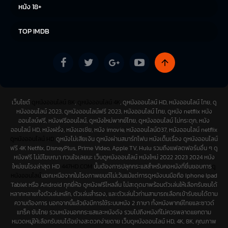
ซีรีย์เกาหลี
ซีรีย์จีน
หนัง 18+
ซีรีย์ฝรั่ง
TOP IMDB
เว็บไซต์
ดูหนังออนไลน์ 8K
,
ดูหนังออนไลน์ 4K
, ดูหนังออนไลน์ HD, หนังออนไลน์ ไทย, ดู
หนังออนไลน์ 2023, ดูหนังออนไลน์ฟรี 2023, หนังออนไลน์ ไทย, ดูหนัง netflix หนัง
ออนไลน์ฟรี, หนังฟรีออนไลน์, ดูหนังใหม่พากย์ไทย, ดูหนังออนไลน์ ไม่กระตุก, หนัง
ออนไลน์ HD, หนังฝรั่ง, หนังเอเชีย, หนัง imovie, หนังออนไลน์037, หนังออนไลน์ netflix
ดูหนังออนไลน์ HD
ดูหนังไม่เสียเงิน ดูหนังผ่านสมาร์ทโฟน หนังเต็มเรื่อง ดูหนังออนไลน์
ฟรี 4K Netfilx, DisneyPlus, Prime Video, Apple TV, Hulu รวมถึงแฟลตฟอร์มอื่น ๆ ดู
หนังฟรี ไม่มีโฆษณา กวนใจเลยนะ เว็บดูหนังออนไลน์ หนังใหม่ 2022 2023 2024 หนัง
ใหม่ชนโรงล่าสุด HD
447HD.COM
นั้นต้องการปลุกกระแสสำหรับคอหนังที่ชื่นชอบการ
ดู
หนังออนไลน์
นอกเหนือจากในโรงภาพยนต์ไม่เว้นแม้แต่การดูหนังบนมือถือ Iphone Ipad
Tablet หรือ Android ทุกยี่ห้อ ดูหนังฟรีไหลลื่น ไม่สะดุดมาพร้อมตัวเล่นให้เลือกรับชมได้
หลากหลายทั้งตัวเล่นหลัก, ตัวเล่นสำรอง, และตัวเล่นไวท่านสามารถเลือกเข้ารับชมได้ตาม
ความต้องการ นอกจากนี้แล้วยังมีการใช้ระบบหนัง 2 ภาษา ทั้งหนังพากย์ไทยและซาวด์
แทร็ค ซับไทย รวมหนังนอกกระแสและหนังดัง รวมไปถึงหนังที่ไม่ควรพลาดแยกตาม
หมวดหมู่ให้เลือกรับชมได้อย่างสะดวกง่ายดาย เว็บดูหนังออนไลน์ HD, 4K, 8K, คุณภาพ