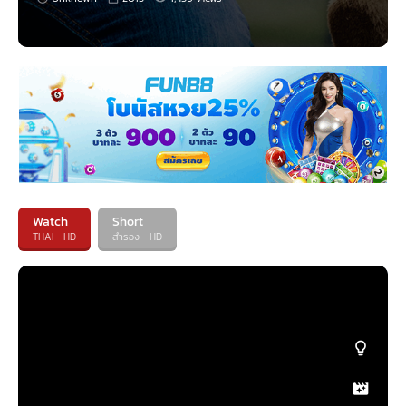
Watch
Short
THAI - HD
สำรอง - HD
หมีไม่แอ๊บ แสบได้อีก
เนื้อเรื่องย่อ ภาค 2 นี้
จากทีมผู้สร้าง Family Guy ผู้กำกับ เซธ แมคฟาร์เลน ได้นำอารมณ์ขันที่เกิน
จินตนาการของเขามาสร้างเป็นภาพยนตร์ ที่เขาควบหน้าที่ทั้งเขียนบท กำกับ และ
ให้เสียงพากย์ตัวหมีเท็ดดี้สุดป่วนที่ชื่อว่า “เท็ด” ในภาพยนตร์แนวคอมเมดี้ผสมซี