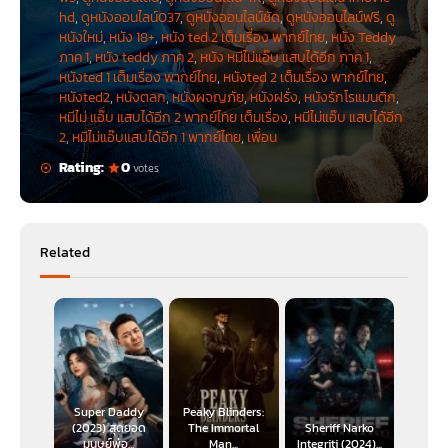
นี้คือภาพยนตร์ตลกสุดเกรียนที่ติดเรท เสียดสีสังคม แต่ได้ข้อคิดและความฮา
hd
,
ดูหนังออนไลน์037
,
ดูหนังออนไลน์ชัด
,
ดูหนังออนไลน์ฟรี
,
ดู
อย่างแน่นอน
หนังใหม่
,
หนัง 18+
,
หนัง ted 2 เต็มเรื่อง พากย์ไทย
,
หนัง Teddy
ภาค 1
,
หนัง teddy ภาค 2
,
หนัง หมีไม่แอ๊บ แสบได้อีก ภาค 1
,
รายละเอียด และ นักแสดง
หนังted 1 เต็มเรื่อง พากย์ไทย
,
หนังted 2 เต็มเรื่อง พากย์ไทย
,
หนังted2
,
หนังตลก
,
หนังผจญภัย
,
หนังฝรั่ง
,
หนังรักโรแมนติก
,
หนัง : เท็ด หมีไม่แอ๊บ แสบได้อีก 2 (Ted 2)
หมีไม่ แอ๊บ แสบได้อีก 2 พากย์ไทย เต็มเรื่อง
,
หมีไม่แอ๊บ แสบได้อีก
ประเภทหนัง : Comedy
2
,
หมีไม่แอ๊บแสบได้อีก 1 พากย์ไทย
,
เพื่อน
จัดจำหน่ายโดย : UIP
ผู้กำกับ : เซ็ธ แม็คฟาร์เลน
Rating:
0
votes
วันที่เข้าฉาย : 23 กรกฎาคม 2558
นักแสดงนำ : มาร์ค วอห์ลเบิร์ก เจสสิกา บาร์ธ จิโอวานนี ริบิซี อแมนดา ไซย์เฟร็ด
มอร์แกน ฟรีแมน
Related
Super Daddy
Peaky Blinders:
(2023) สุดยอด
The Immortal
Sheriff Narko
มนุษย์พ่อ...
Man...
Integriti (2024)...