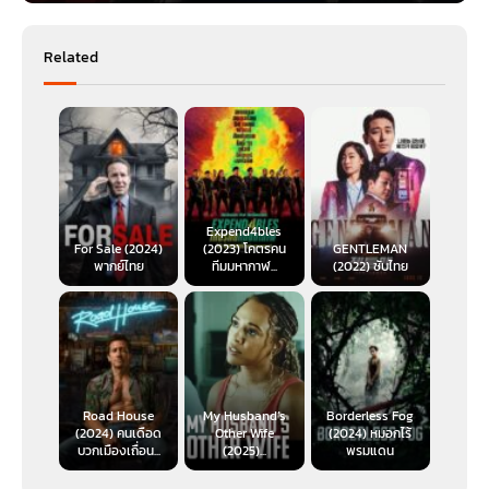
Related
Expend4bles
For Sale (2024)
(2023) โคตรคน
GENTLEMAN
พากย์ไทย
ทีมมหากาฬ...
(2022) ซับไทย
Road House
My Husband’s
Borderless Fog
(2024) คนเดือด
Other Wife
(2024) หมอกไร้
บวกเมืองเถื่อน...
(2025)...
พรมแดน