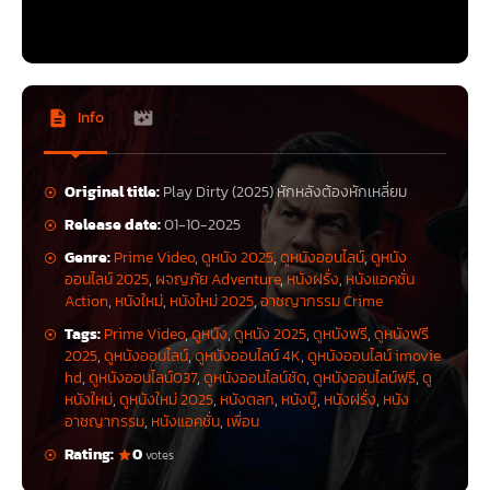
Info
Original title:
Play Dirty (2025) หักหลังต้องหักเหลี่ยม
Release date:
01-10-2025
Genre:
Prime Video
,
ดูหนัง 2025
,
ดูหนังออนไลน์
,
ดูหนัง
ออนไลน์ 2025
,
ผจญภัย Adventure
,
หนังฝรั่ง
,
หนังแอคชั่น
Action
,
หนังใหม่
,
หนังใหม่ 2025
,
อาชญากรรม Crime
Tags:
Prime Video
,
ดูหนัง
,
ดูหนัง 2025
,
ดูหนังฟรี
,
ดูหนังฟรี
2025
,
ดูหนังออนไลน์
,
ดูหนังออนไลน์ 4K
,
ดูหนังออนไลน์ imovie
hd
,
ดูหนังออนไลน์037
,
ดูหนังออนไลน์ชัด
,
ดูหนังออนไลน์ฟรี
,
ดู
หนังใหม่
,
ดูหนังใหม่ 2025
,
หนังตลก
,
หนังบู๊
,
หนังฝรั่ง
,
หนัง
อาชญากรรม
,
หนังแอคชั่น
,
เพื่อน
Rating:
0
votes