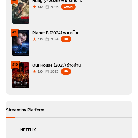
Hungry (2026) พากย์ไทย 1X
5.0
2026
ZOOM
Planet B (2024) พากย์ไทย
#9
5.0
2024
HD
Our House (2025) ข้างบ้าน
#10
5.0
2025
HD
Streaming Platform
NETFLIX