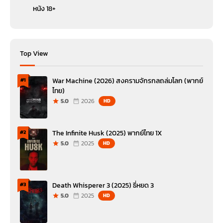
หนัง 18+
Top View
War Machine (2026) สงครามจักรกลถล่มโลก (พากย์
#1
ไทย)
5.0
2026
HD
The Infinite Husk (2025) พากย์ไทย 1X
#2
5.0
2025
HD
Death Whisperer 3 (2025) ธี่หยด 3
#3
5.0
2025
HD