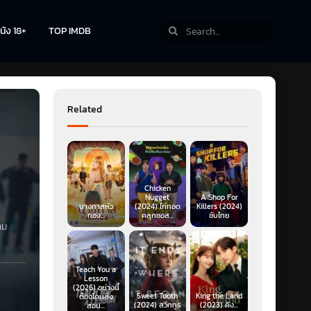
นัง 18+
TOP IMDB
Related
Chicken
Nugget
A Shop For
นางทาสหัว
(2024) ไก่ทอด
Killers (2024)
ทอง...
คลุกซอส...
ซับไทย
าม
Teach You a
Lesson
(2026) อย่างนี้
Sweet Tooth
King the Land
ต้องโดนสั่ง
(2024) สวีททูธ
(2023) คิง...
สอน...