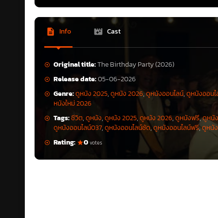
Info
Cast
Original title:
The Birthday Party (2026)
Release date:
05-06-2026
Genre:
ดูหนัง 2025
,
ดูหนัง 2026
,
ดูหนังออนไลน์
,
ดูหนังออนไ
หนังใหม่ 2026
Tags:
ชีวิต
,
ดูหนัง
,
ดูหนัง 2025
,
ดูหนัง 2026
,
ดูหนังฟรี
,
ดูหนั
ดูหนังออนไลน์037
,
ดูหนังออนไลน์ชัด
,
ดูหนังออนไลน์ฟรี
,
ดูหนัง
Rating:
0
votes