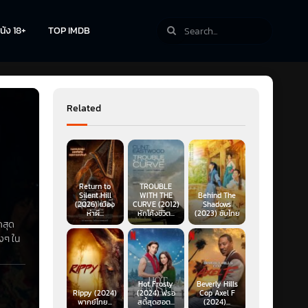
นัง 18+
TOP IMDB
Related
Return to
TROUBLE
Silent Hill
WITH THE
Behind The
(2026) เมือง
CURVE (2012)
Shadows
ห่าผี...
หักโค้งชีวิต...
(2023) ซับไทย
ดสุด
างๆ ใน
Hot Frosty
Beverly Hills
Rippy (2024)
(2024) ฟรอ
Cop Axel F
พากย์ไทย...
สตี้สุดฮอต...
(2024)...