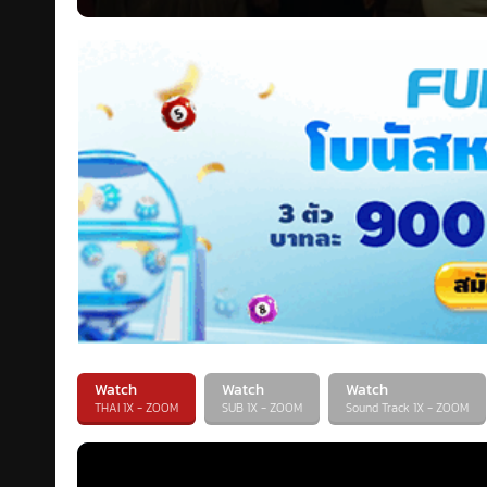
Watch
Watch
Watch
THAI 1X - ZOOM
SUB 1X - ZOOM
Sound Track 1X - ZOOM