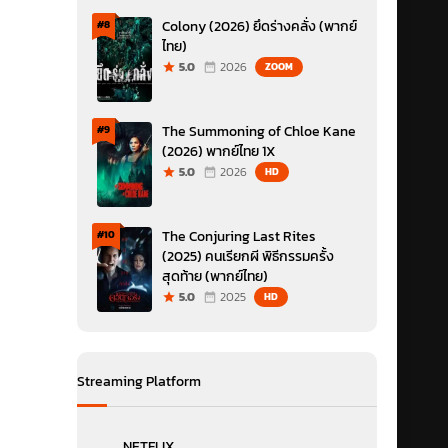
Colony (2026) ยึดร่างคลั่ง (พากย์
#8
ไทย)
5.0
2026
ZOOM
The Summoning of Chloe Kane
#9
(2026) พากย์ไทย 1X
5.0
2026
HD
The Conjuring Last Rites
#10
(2025) คนเรียกผี พิธีกรรมครั้ง
สุดท้าย (พากย์ไทย)
5.0
2025
HD
Streaming Platform
NETFLIX