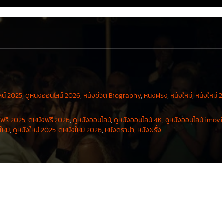
ลน์ 2025
,
ดูหนังออนไลน์ 2026
,
หนังชีวิต Biography
,
หนังฝรั่ง
,
หนังใหม่
,
หนังใหม่ 
งฟรี 2025
,
ดูหนังฟรี 2026
,
ดูหนังออนไลน์
,
ดูหนังออนไลน์ 4K
,
ดูหนังออนไลน์ imov
ใหม่
,
ดูหนังใหม่ 2025
,
ดูหนังใหม่ 2026
,
หนังดราม่า
,
หนังฝรั่ง