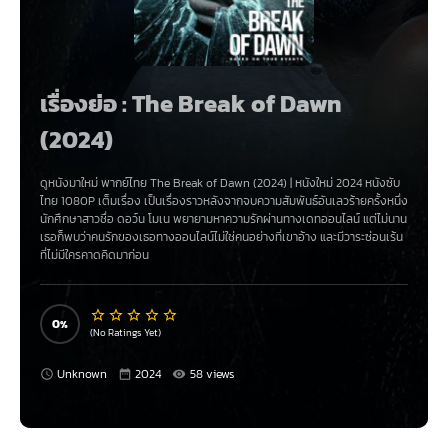
เรื่องย่อ : The Break of Dawn
(2024)
ดูหนังมาใหม่ พากย์ไทย
The Break of Dawn (2024)
|
หนังใหม่ 2024
หนังซับ
ไทย 1080P เต็มเรื่อง เป็นเรื่องราว
หลังจากจบความสัมพันธ์อันเลวร้ายครั้งหนึ่ง
นักศึกษาสาวชื่อ ดอว์น โมเน พยายามหาความรักผ่านทางเดทออนไลน์ แต่ไม่นาน
เธอก็พบว่าคนรักของเธอทางออนไลน์ไม่ใช่คนอย่างที่เขาอ้าง และมีวาระซ่อนเร้น
ที่ไม่มีใครคาดคิดมาก่อน
0
(No Ratings Yet)
Unknown
2024
58 views