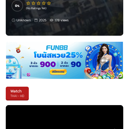
0
(No Ratings Yet)
Unknown
2025
178 views
Watch
THAI - HD