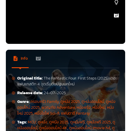
Info
Original title:
The Fantastic Four: First Steps (2025) เดอะ
แฟนแทสติก 4 จุดเริ่มต้นปฐมบทใหม่
Release date:
24-07-2025
Genre:
ครอบครัว Family
,
ดูหนัง 2025
,
ดูหนังออนไลน์
,
ดูหนัง
ออนไลน์ 2025
,
ผจญภัย Adventure
,
หนังฝรั่ง
,
หนังใหม่
,
หนัง
ใหม่ 2025
,
หนังไซไฟ Sci-fi
,
แฟนตาซี Fantasy
Tags:
MCU
,
ดูหนัง
,
ดูหนัง 2025
,
ดูหนังฟรี
,
ดูหนังฟรี 2025
,
ดู
หนังออนไลน์
,
ดูหนังออนไลน์ 4K
,
ดูหนังออนไลน์ imovie hd
,
ดู