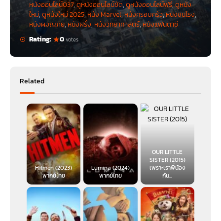
หนังออนไลน์037
,
ดูหนังออนไลน์ชัด
,
ดูหนังออนไลน์ฟรี
,
ดูหนัง
ใหม่
,
ดูหนังใหม่ 2025
,
หนัง Marvel
,
หนังครอบครัว
,
หนังชนโรง
,
หนังผจญภัย
,
หนังฝรั่ง
,
หนังวิทยาศาสตร์
,
หนังแฟนตาซี
Rating:
0
votes
Related
OUR LITTLE
SISTER (2015)
Hitmen (2023)
Lumina (2024)
เพราะเราพี่น้อง
พากย์ไทย
พากย์ไทย
กัน...