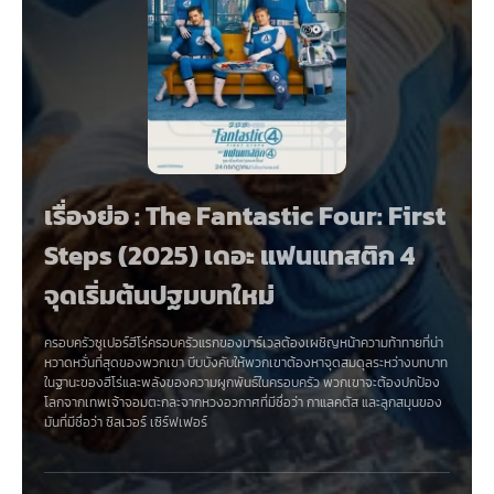
เรื่องย่อ : The Fantastic Four: First
Steps (2025) เดอะ แฟนแทสติก 4
จุดเริ่มต้นปฐมบทใหม่
ครอบครัวซูเปอร์ฮีโร่ครอบครัวแรกของมาร์เวลต้องเผชิญหน้าความท้าทายที่น่า
หวาดหวั่นที่สุดของพวกเขา บีบบังคับให้พวกเขาต้องหาจุดสมดุลระหว่างบทบาท
ในฐานะของฮีโร่และพลังของความผูกพันธ์ในครอบครัว พวกเขาจะต้องปกป้อง
โลกจากเทพเจ้าจอมตะกละจากหวงอวกาศที่มีชื่อว่า กาแลคตัส และลูกสมุนของ
มันที่มีชื่อว่า ซิลเวอร์ เซิร์ฟเฟอร์