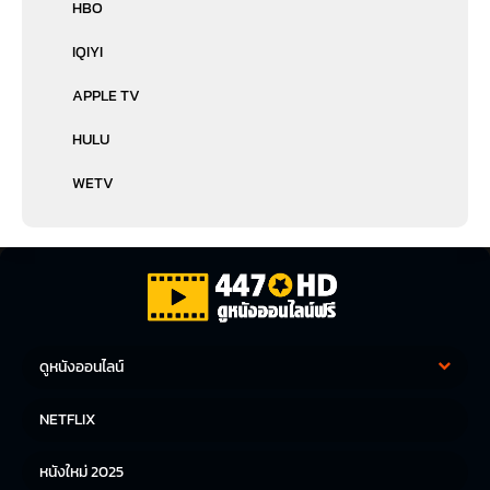
HBO
IQIYI
APPLE TV
HULU
WETV
ดูหนังออนไลน์
หนังฝรั่ง
หนังจีน
NETFLIX
หนังไทย
หนังเกาหลี
หนังใหม่ 2025
หนังญี่ปุ่น