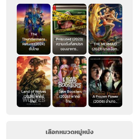
The
Thundermans
Poisoned (2023)
Return (2024)
ความจริงที่สกปรก
THE MERMAID
ซับไทย
ของอาหาร...
(2023) นางเงือก...
Land of Wolves
I Love Boosters
(2026) พากย์
(2026) พากย์
A Frozen Flower
ไทย...
ไทย...
(2008) อำนาจ...
เลือกหมวดหมู่หนัง