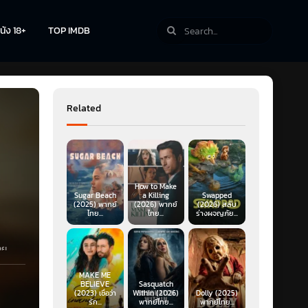
นัง 18+
TOP IMDB
Related
How to Make
Sugar Beach
a Killing
Swapped
(2025) พากย์
(2026) พากย์
(2026) สลับ
ไทย...
ไทย...
ร่างผจญภัย...
ทย
ศัยอยู่
MAKE ME
อิญ
BELIEVE
Sasquatch
เขา
(2023) เชื่อว่า
Within (2026)
Dolly (2025)
รัก...
พากย์ไทย...
พากย์ไทย...