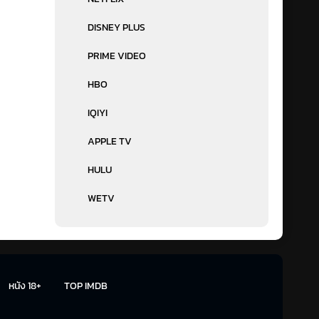
DISNEY PLUS
PRIME VIDEO
HBO
IQIYI
APPLE TV
HULU
WETV
หนัง 18+
TOP IMDB