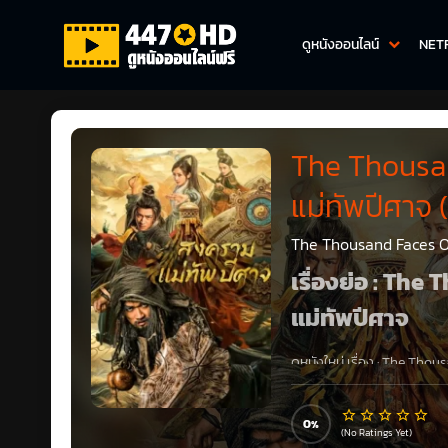
ดูหนังออนไลน์
NET
The Thousan
แม่ทัพปีศาจ 
The Thousand Faces Of
เรื่องย่อ : Th
แม่ทัพปีศาจ
ดูหนังใหม่ เรื่อง
:
The Thousa
1080P เต็มเรื่อง กล่าวถึง หว
กับพ่อของเขา และความปรารถ
และได้เข้าไปพัวพันกับแผนการช
0
(No Ratings Yet)