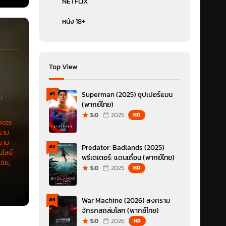
NETFLIX
หนัง 18+
Top View
Superman (2025) ซุปเปอร์แมน
#1
น
(พากย์ไทย)
5.0
2025
HD
aces
ราม
ราม
Predator: Badlands (2025)
#2
นไลน์
พรีเดเตอร์: แดนเถื่อน (พากย์ไทย)
เชีย
,
5.0
2025
HD
War Machine (2026) สงคราม
#3
จักรกลถล่มโลก (พากย์ไทย)
5.0
2026
HD