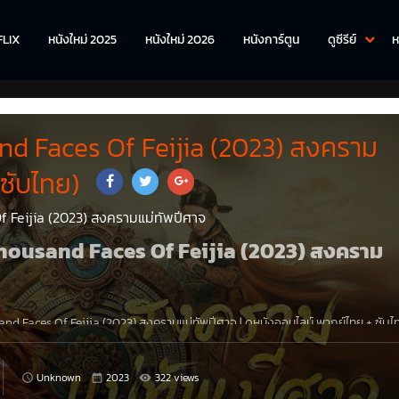
FLIX
หนังใหม่ 2025
หนังใหม่ 2026
หนังการ์ตูน
ดูซีรีย์
ห
d Faces Of Feijia (2023) สงคราม
(ซับไทย)
 Feijia (2023) สงครามแม่ทัพปีศาจ
e Thousand Faces Of Feijia (2023) สงคราม
nd Faces Of Feijia (2023) สงครามแม่ทัพปีศาจ
|
ดูหนังออนไลน์
พากย์ไทย
+
ซับไ
ังเสี่ยวเสีย เป็นชายหนุ่มในเมืองสืออื่นที่ไม่มีความทะเยอทะยานในการทำมาหากิน เขาอา
นาเดียวของเขาคือรักษาโรคตาของพ่อ หวังเสี่ยวเสียพบกับเสิ่นหลันเอ๋อร์โดยบังเ
ั่วร้าย หวังเสี่ยวเสียบุกเข้าไปในตำหนักฉีอิ่นและค้นพบภูมิหลังที่ซ่อนอยู่ในชีวิตของ
Unknown
2023
322 views