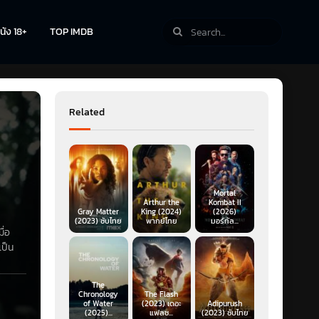
นัง 18+
TOP IMDB
Related
Mortal
Arthur the
Kombat II
Gray Matter
King (2024)
(2026)
(2023) ซับไทย
พากย์ไทย
มอร์ทัล...
ื่อ
เป็น
The
Chronology
The Flash
of Water
(2023) เดอะ
Adipurush
(2025)...
แฟลช...
(2023) ซับไทย