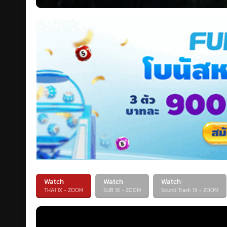
Watch
Watch
Watch
THAI 1X - ZOOM
SUB 1X - ZOOM
Sound Track 1X - ZOOM