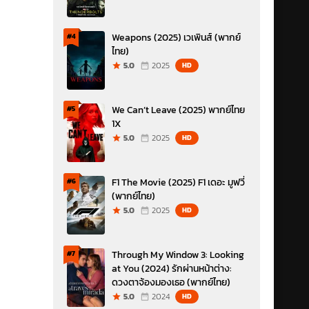
Weapons (2025) เวเพินส์ (พากย์
#4
ไทย)
5.0
2025
HD
We Can’t Leave (2025) พากย์ไทย
#5
1X
5.0
2025
HD
F1 The Movie (2025) F1 เดอะ มูฟวี่
#6
(พากย์ไทย)
5.0
2025
HD
Through My Window 3: Looking
#7
at You (2024) รักผ่านหน้าต่าง:
ดวงตาจ้องมองเธอ (พากย์ไทย)
5.0
2024
HD