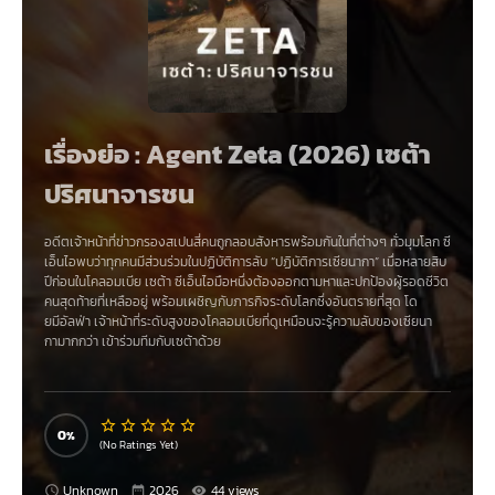
เรื่องย่อ : Agent Zeta (2026) เซต้า
ปริศนาจารชน
อดีตเจ้าหน้าที่ข่าวกรองสเปนสี่คนถูกลอบสังหารพร้อมกันในที่ต่างๆ ทั่วมุมโลก ซี
เอ็นไอพบว่าทุกคนมีส่วนร่วมในปฏิบัติการลับ “ปฏิบัติการเซียนากา” เมื่อหลายสิบ
ปีก่อนในโคลอมเบีย เซต้า ซีเอ็นไอมือหนึ่งต้องออกตามหาและปกป้องผู้รอดชีวิต
คนสุดท้ายที่เหลืออยู่ พร้อมเผชิญกับภารกิจระดับโลกซึ่งอันตรายที่สุด โด
ยมีอัลฟ่า เจ้าหน้าที่ระดับสูงของโคลอมเบียที่ดูเหมือนจะรู้ความลับของเซียนา
กามากกว่า เข้าร่วมทีมกับเซต้าด้วย
0
(No Ratings Yet)
Unknown
2026
44 views