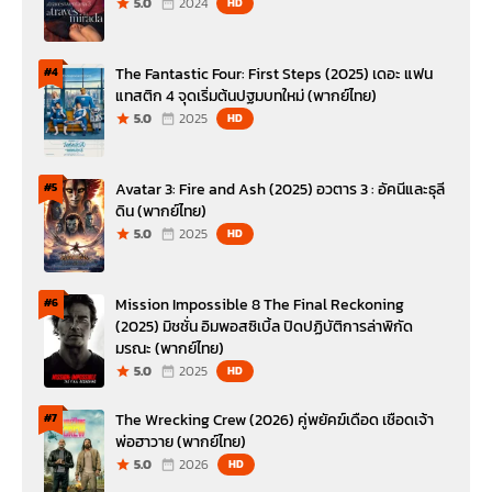
5.0
2024
HD
The Fantastic Four: First Steps (2025) เดอะ แฟน
#4
แทสติก 4 จุดเริ่มต้นปฐมบทใหม่ (พากย์ไทย)
5.0
2025
HD
Avatar 3: Fire and Ash (2025) อวตาร 3 : อัคนีและธุลี
#5
ดิน (พากย์ไทย)
5.0
2025
HD
Mission Impossible 8 The Final Reckoning
#6
(2025) มิชชั่น อิมพอสซิเบิ้ล ปิดปฏิบัติการล่าพิกัด
มรณะ (พากย์ไทย)
5.0
2025
HD
The Wrecking Crew (2026) คู่พยัคฆ์เดือด เชือดเจ้า
#7
พ่อฮาวาย (พากย์ไทย)
5.0
2026
HD