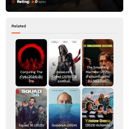
Rating:
0
votes
Related
The Smashing
Conjuring The
Assassin’s
Machine (2025)
Cult (2024) ซับ
Creed (2016) อัส
ตำนานเครื่องจักร
ไทย
แซสซินส์...
สังเวียนเดือด...
Yellow Door
Squad 36 (2025)
Goodrich (2024)
(2023) ชมรมหนัง