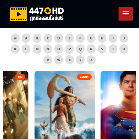
#
A
B
C
D
E
F
G
H
I
J
K
L
M
N
O
P
Q
R
S
T
U
V
W
X
Y
Z
ZOOM
HD