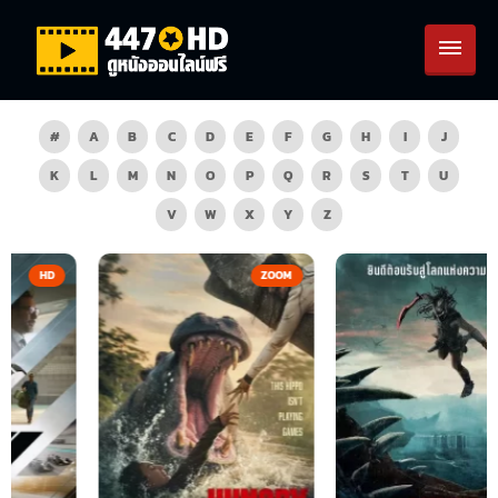
#
A
B
C
D
E
F
G
H
I
J
K
L
M
N
O
P
Q
R
S
T
U
V
W
X
Y
Z
ZOOM
HD