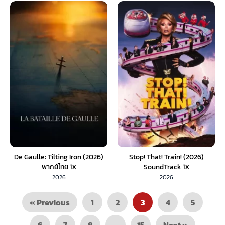
De Gaulle: Tilting Iron (2026)
Stop! That! Train! (2026)
พากย์ไทย 1X
SoundTrack 1X
2026
2026
« Previous
1
2
3
4
5
6
7
8
…
15
Next »