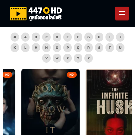
#
A
B
C
D
E
F
G
H
I
J
K
L
M
N
O
P
Q
R
S
T
U
V
W
X
Y
Z
HD
HD