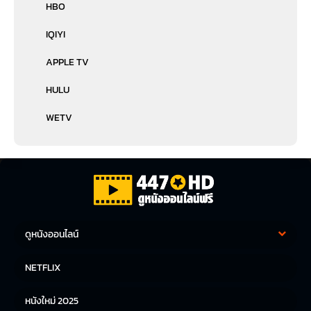
HBO
IQIYI
APPLE TV
HULU
WETV
ดูหนังออนไลน์
หนังฝรั่ง
หนังจีน
NETFLIX
หนังไทย
หนังเกาหลี
หนังใหม่ 2025
หนังญี่ปุ่น