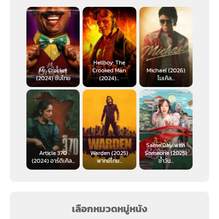
Hellboy: The
Mr. Crocket
Crooked Man
Michael (2026)
(2024) ซับไทย
(2024)...
ไมเคิล...
Same Day with
Article 370
Warden (2025)
Someone (2025)
(2024) อาร์ติเคิล...
พากย์ไทย...
ซ้ำวัน...
เลือกหมวดหมู่หนัง